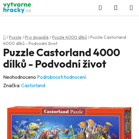
Přejít
Hledat
NÁKUP
na
KOŠÍK
obsah
Domů
/
Puzzle
/
Pro dospělé
/
Puzzle 4000 dílků
/
Puzzle Castorland
4000 dílků - Podvodní život
Puzzle Castorland 4000
dílků - Podvodní život
Průměrné
Neohodnoceno
Podrobnosti hodnocení
hodnocení
Značka:
Castorland
produktu
je
0,0
z
5
hvězdiček.