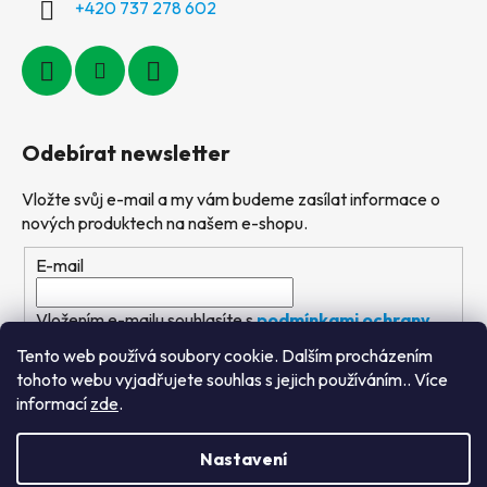
+420 737 278 602
Odebírat newsletter
Vložte svůj e-mail a my vám budeme zasílat informace o
nových produktech na našem e-shopu.
E-mail
Vložením e-mailu souhlasíte s
podmínkami ochrany
osobních údajů
Tento web používá soubory cookie. Dalším procházením
tohoto webu vyjadřujete souhlas s jejich používáním.. Více
PŘIHLÁSIT SE
informací
zde
.
Nastavení