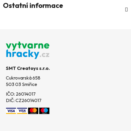
Ostatní informace
Z
á
p
a
t
SMT Creatoys s.r.o.
í
Cukrovarská 658
503 03 Smiřice
IČO: 26014017
DIČ: CZ26014017