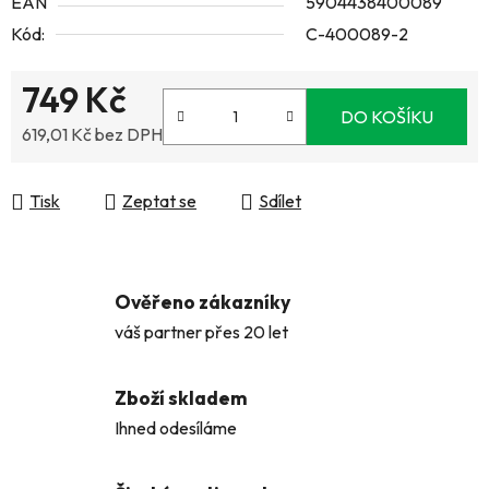
EAN
5904438400089
Kód:
C-400089-2
749 Kč
DO KOŠÍKU
619,01 Kč bez DPH
Měrná cena:
Tisk
Zeptat se
Sdílet
Ověřeno zákazníky
váš partner přes 20 let
Zboží skladem
Ihned odesíláme