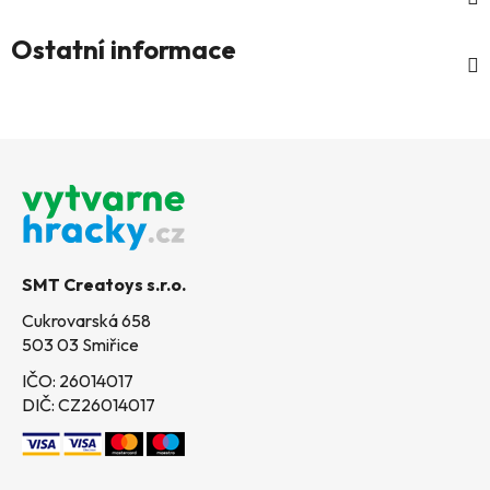
Ostatní informace
Z
á
p
a
t
SMT Creatoys s.r.o.
í
Cukrovarská 658
503 03 Smiřice
IČO: 26014017
DIČ: CZ26014017