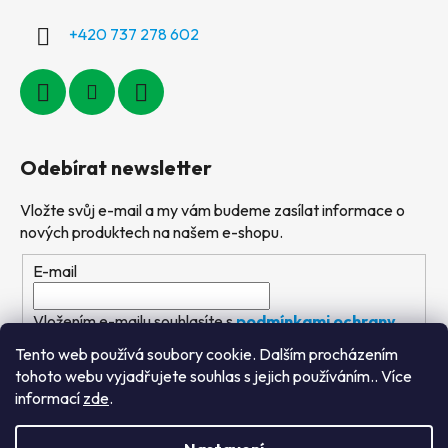
+420 737 278 602
Odebírat newsletter
Vložte svůj e-mail a my vám budeme zasílat informace o
nových produktech na našem e-shopu.
E-mail
Vložením e-mailu souhlasíte s
podmínkami ochrany
osobních údajů
Tento web používá soubory cookie. Dalším procházením
tohoto webu vyjadřujete souhlas s jejich používáním.. Více
PŘIHLÁSIT SE
informací
zde
.