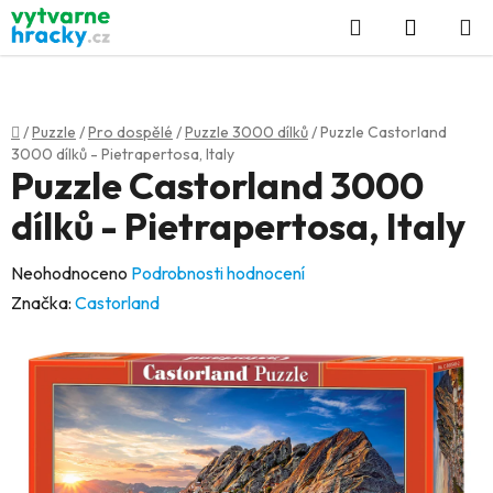
Přejít
Hledat
NÁKUP
na
KOŠÍK
obsah
Domů
/
Puzzle
/
Pro dospělé
/
Puzzle 3000 dílků
/
Puzzle Castorland
3000 dílků - Pietrapertosa, Italy
Puzzle Castorland 3000
dílků - Pietrapertosa, Italy
Průměrné
Neohodnoceno
Podrobnosti hodnocení
hodnocení
Značka:
Castorland
produktu
je
0,0
z
5
hvězdiček.