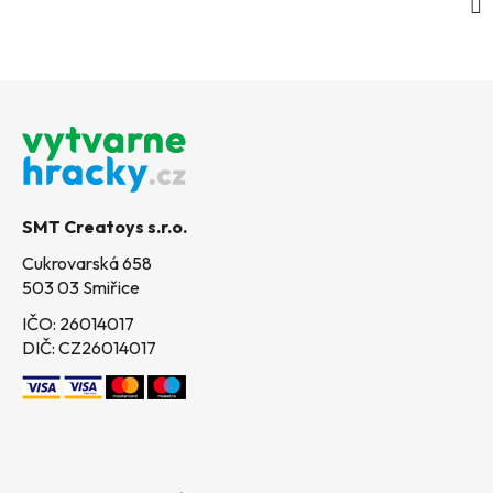
Z
á
p
a
t
SMT Creatoys s.r.o.
í
Cukrovarská 658
503 03 Smiřice
IČO: 26014017
DIČ: CZ26014017