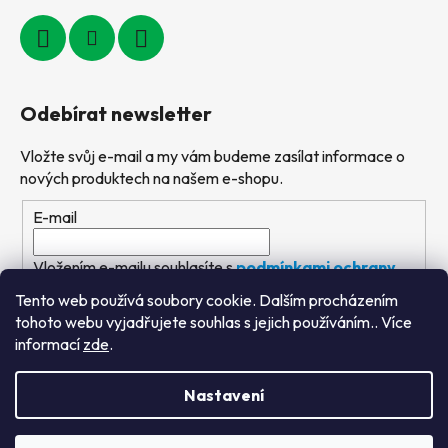
Odebírat newsletter
Vložte svůj e-mail a my vám budeme zasílat informace o
nových produktech na našem e-shopu.
E-mail
Vložením e-mailu souhlasíte s
podmínkami ochrany
osobních údajů
Tento web používá soubory cookie. Dalším procházením
tohoto webu vyjadřujete souhlas s jejich používáním.. Více
PŘIHLÁSIT SE
informací
zde
.
Nastavení
Vytvořil Shoptet
&
PekneWeby