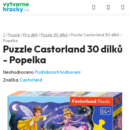
Přejít
Hledat
NÁKUP
na
KOŠÍK
obsah
Domů
/
Puzzle
/
Pro děti
/
Puzzle 30 dílků
/
Puzzle Castorland 30 dílků -
Popelka
Puzzle Castorland 30 dílků
- Popelka
Průměrné
Neohodnoceno
Podrobnosti hodnocení
hodnocení
Značka:
Castorland
produktu
je
0,0
z
5
hvězdiček.