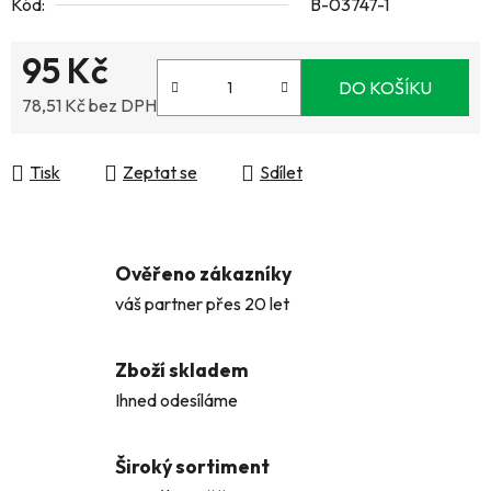
Kód:
B-03747-1
95 Kč
DO KOŠÍKU
78,51 Kč bez DPH
Měrná cena:
Tisk
Zeptat se
Sdílet
Ověřeno zákazníky
váš partner přes 20 let
Zboží skladem
Ihned odesíláme
Široký sortiment