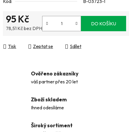
Kód:
B-03723-1
95 Kč
DO KOŠÍKU
78,51 Kč bez DPH
Měrná cena:
Tisk
Zeptat se
Sdílet
Ověřeno zákazníky
váš partner přes 20 let
Zboží skladem
Ihned odesíláme
Široký sortiment