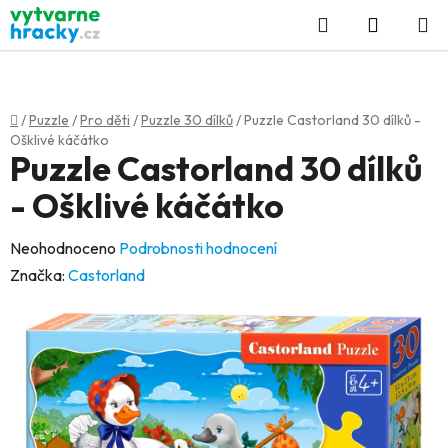
Přejít
Hledat
NÁKUP
na
KOŠÍK
obsah
Domů
/
Puzzle
/
Pro děti
/
Puzzle 30 dílků
/
Puzzle Castorland 30 dílků -
Ošklivé káčátko
Puzzle Castorland 30 dílků
- Ošklivé káčátko
Průměrné
Neohodnoceno
Podrobnosti hodnocení
hodnocení
Značka:
Castorland
produktu
je
0,0
z
5
hvězdiček.