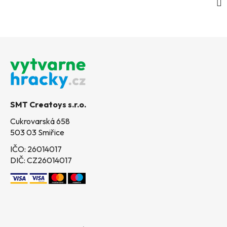
Z
á
p
a
t
SMT Creatoys s.r.o.
í
Cukrovarská 658
503 03 Smiřice
IČO: 26014017
DIČ: CZ26014017