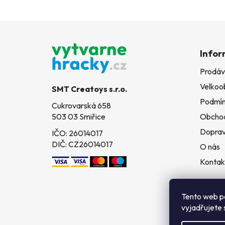
Z
á
Infor
p
Prodáv
a
Velkoo
t
SMT Creatoys s.r.o.
í
Podmín
Cukrovarská 658
503 03 Smiřice
Obchod
Doprav
IČO: 26014017
DIČ: CZ26014017
O nás
Kontak
Tento web p
vyjadřujete 