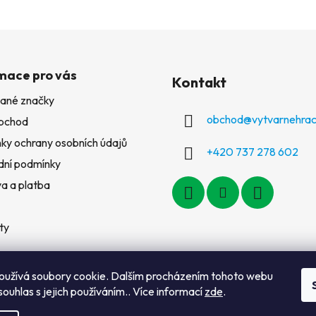
mace pro vás
Kontakt
ané značky
obchod
@
vytvarnehrac
bchod
ky ochrany osobních údajů
+420 737 278 602
ní podmínky
a a platba
ty
oužívá soubory cookie. Dalším procházením tohoto webu
souhlas s jejich používáním.. Více informací
zde
.