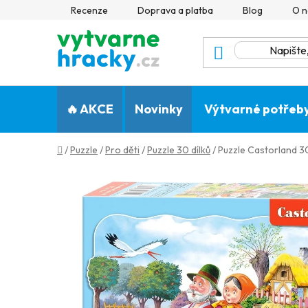
Přejít
Recenze
Doprava a platba
Blog
O n
na
obsah
🔥 AKCE
Novinky
Výtvarné potřeb
Domů
/
Puzzle
/
Pro děti
/
Puzzle 30 dílků
/
Puzzle Castorland 30