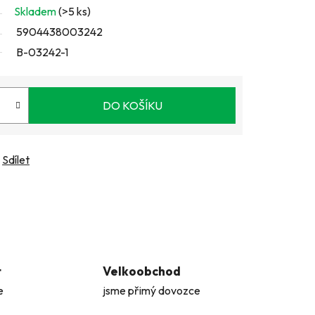
Skladem
(>5 ks)
5904438003242
B-03242-1
DO KOŠÍKU
Sdílet
t
Velkoobchod
e
jsme přimý dovozce