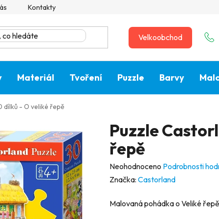
ás
Kontakty
Velkoobchod
y
Materiál
Tvoření
Puzzle
Barvy
Malo
 dílků - O veliké řepě
Puzzle Castorl
řepě
Průměrné
Neohodnoceno
Podrobnosti hod
hodnocení
Značka:
Castorland
produktu
Malovaná pohádka o Veliké řepě,
je
0,0