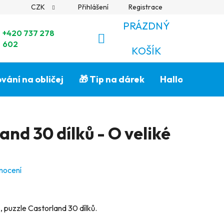
CZK
Přihlášení
Registrace
PRÁZDNÝ
+420 737 278
602
NÁKUPNÍ
KOŠÍK
KOŠÍK
vání na obličej
🎁 Tip na dárek
Halloween🎃
and 30 dílků - O veliké
nocení
 puzzle Castorland 30 dílků.