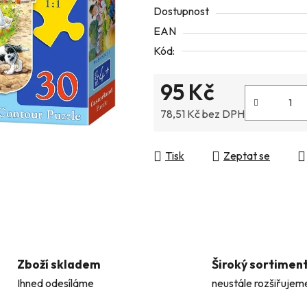
Dostupnost
z
EAN
5
Kód:
hvězdiček.
95 Kč
78,51 Kč bez DPH
Měrná cena:
Tisk
Zeptat se
Zboží skladem
Široký sortimen
Ihned odesíláme
neustále rozšiřujem