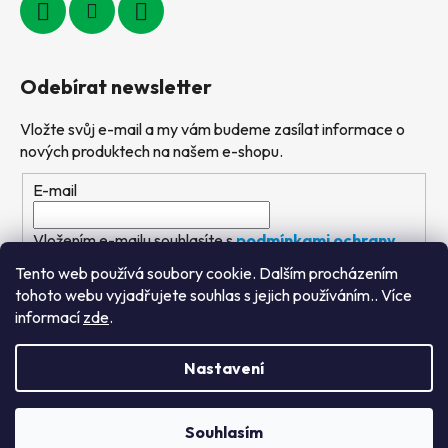
Odebírat newsletter
Vložte svůj e-mail a my vám budeme zasílat informace o
nových produktech na našem e-shopu.
E-mail
Vložením e-mailu souhlasíte s
podmínkami ochrany
osobních údajů
Tento web používá soubory cookie. Dalším procházením
tohoto webu vyjadřujete souhlas s jejich používáním.. Více
PŘIHLÁSIT SE
informací
zde
.
Nastavení
Vytvořil Shoptet
&
PekneWeby
Souhlasím
Copyright 2026
Výtvarné hračky
. Všechna práva