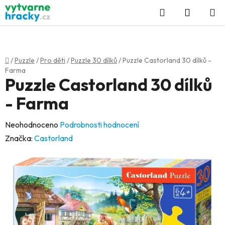
Přejít
Hledat
NÁKUP
na
KOŠÍK
obsah
Domů
/
Puzzle
/
Pro děti
/
Puzzle 30 dílků
/
Puzzle Castorland 30 dílků -
Farma
Puzzle Castorland 30 dílků
- Farma
Průměrné
Neohodnoceno
Podrobnosti hodnocení
hodnocení
Značka:
Castorland
produktu
je
0,0
z
5
hvězdiček.