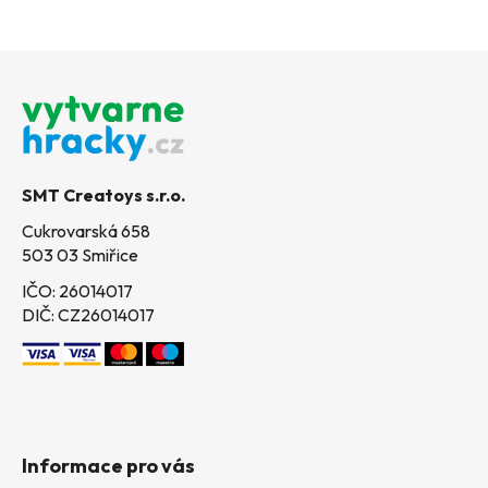
Z
á
p
a
t
SMT Creatoys s.r.o.
í
Cukrovarská 658
503 03 Smiřice
IČO: 26014017
DIČ: CZ26014017
Informace pro vás