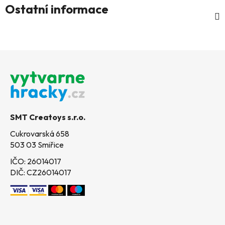
Ostatní informace
Z
á
p
a
t
SMT Creatoys s.r.o.
í
Cukrovarská 658
503 03 Smiřice
IČO: 26014017
DIČ: CZ26014017