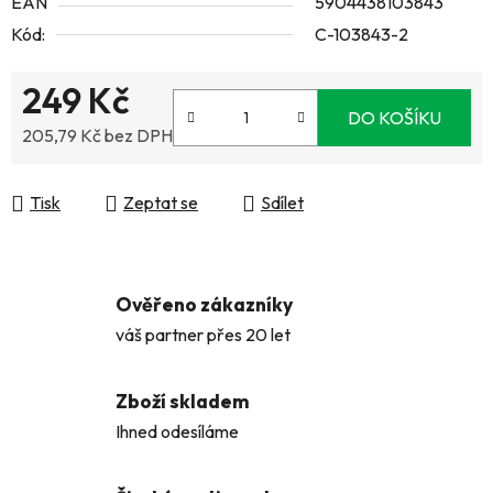
EAN
5904438103843
Kód:
C-103843-2
249 Kč
DO KOŠÍKU
205,79 Kč bez DPH
Měrná cena:
Tisk
Zeptat se
Sdílet
Ověřeno zákazníky
váš partner přes 20 let
Zboží skladem
Ihned odesíláme