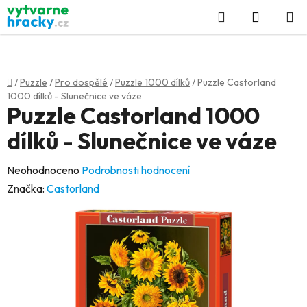
Přejít
Hledat
NÁKUP
na
KOŠÍK
obsah
Domů
/
Puzzle
/
Pro dospělé
/
Puzzle 1000 dílků
/
Puzzle Castorland
1000 dílků - Slunečnice ve váze
Puzzle Castorland 1000
dílků - Slunečnice ve váze
Průměrné
Neohodnoceno
Podrobnosti hodnocení
hodnocení
Značka:
Castorland
produktu
je
0,0
z
5
hvězdiček.