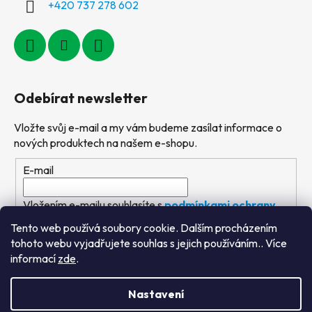
+420 737 278 602
Odebírat newsletter
Vložte svůj e-mail a my vám budeme zasílat informace o
nových produktech na našem e-shopu.
E-mail
Vložením e-mailu souhlasíte s
podmínkami ochrany
osobních údajů
Tento web používá soubory cookie. Dalším procházením
tohoto webu vyjadřujete souhlas s jejich používáním.. Více
PŘIHLÁSIT SE
informací
zde
.
Nastavení