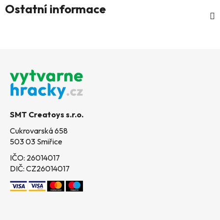
Ostatní informace
Z
á
p
a
t
SMT Creatoys s.r.o.
í
Cukrovarská 658
503 03 Smiřice
IČO: 26014017
DIČ: CZ26014017