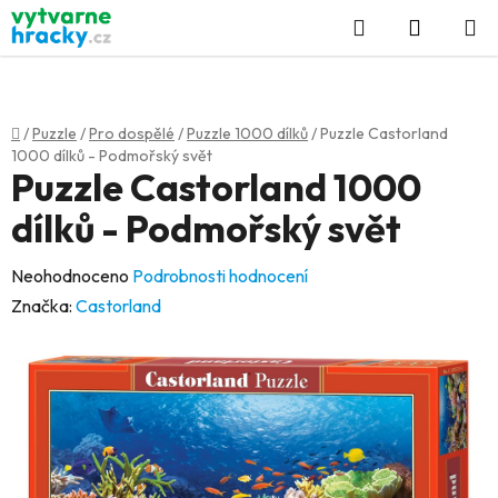
Přejít
Hledat
NÁKUP
na
KOŠÍK
obsah
Domů
/
Puzzle
/
Pro dospělé
/
Puzzle 1000 dílků
/
Puzzle Castorland
1000 dílků - Podmořský svět
Puzzle Castorland 1000
dílků - Podmořský svět
Průměrné
Neohodnoceno
Podrobnosti hodnocení
hodnocení
Značka:
Castorland
produktu
je
0,0
z
5
hvězdiček.