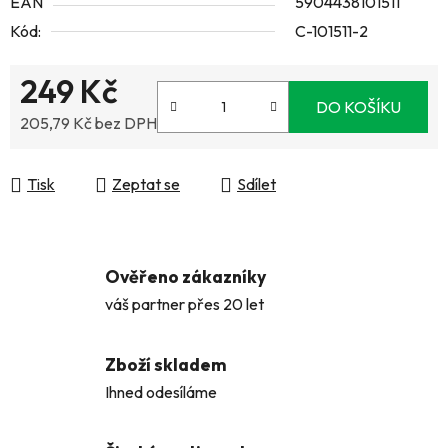
EAN
5904438101511
Kód:
C-101511-2
249 Kč
DO KOŠÍKU
205,79 Kč bez DPH
Měrná cena:
Tisk
Zeptat se
Sdílet
Ověřeno zákazníky
váš partner přes 20 let
Zboží skladem
Ihned odesíláme