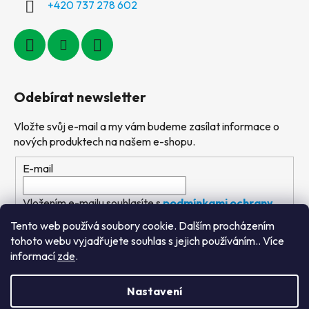
+420 737 278 602
Odebírat newsletter
Vložte svůj e-mail a my vám budeme zasílat informace o
nových produktech na našem e-shopu.
E-mail
Vložením e-mailu souhlasíte s
podmínkami ochrany
osobních údajů
Tento web používá soubory cookie. Dalším procházením
tohoto webu vyjadřujete souhlas s jejich používáním.. Více
PŘIHLÁSIT SE
informací
zde
.
Nastavení