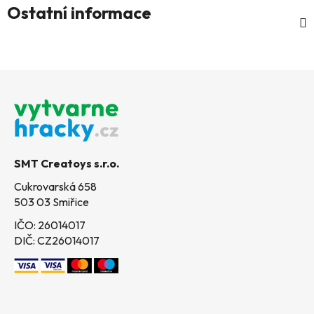
Ostatní informace
Z
á
p
a
t
SMT Creatoys s.r.o.
í
Cukrovarská 658
503 03 Smiřice
IČO: 26014017
DIČ: CZ26014017