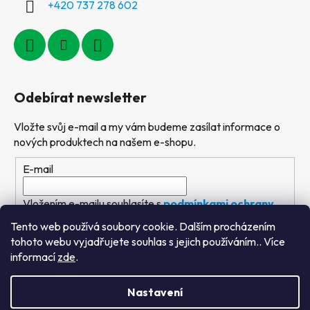
+420 737 278 602
Odebírat newsletter
Vložte svůj e-mail a my vám budeme zasílat informace o
nových produktech na našem e-shopu.
E-mail
Vložením e-mailu souhlasíte s
podmínkami ochrany
osobních údajů
Tento web používá soubory cookie. Dalším procházením
tohoto webu vyjadřujete souhlas s jejich používáním.. Více
PŘIHLÁSIT SE
informací
zde
.
Nastavení