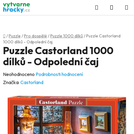
Přejít
Hledat
NÁKUP
na
KOŠÍK
obsah
Domů
/
Puzzle
/
Pro dospělé
/
Puzzle 1000 dílků
/
Puzzle Castorland
1000 dílků - Odpolední čaj
Puzzle Castorland 1000
dílků - Odpolední čaj
Průměrné
Neohodnoceno
Podrobnosti hodnocení
hodnocení
Značka:
Castorland
produktu
je
0,0
z
5
hvězdiček.