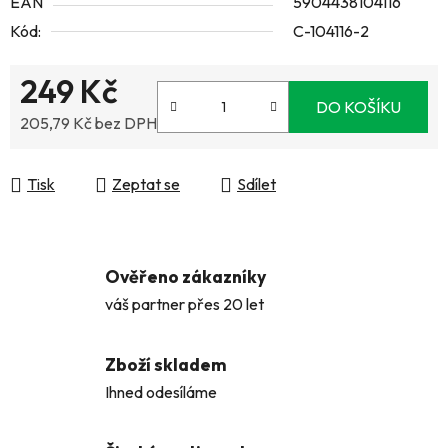
EAN
5904438104116
Kód:
C-104116-2
249 Kč
DO KOŠÍKU
205,79 Kč bez DPH
Měrná cena:
Tisk
Zeptat se
Sdílet
Ověřeno zákazníky
váš partner přes 20 let
Zboží skladem
Ihned odesíláme