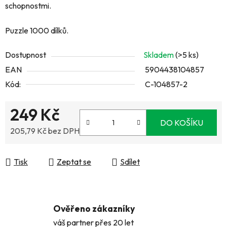
schopnostmi.
Puzzle 1000
dílků.
Dostupnost
Skladem
(>5 ks)
EAN
5904438104857
Kód:
C-104857-2
249 Kč
DO KOŠÍKU
205,79 Kč bez DPH
Měrná cena:
Tisk
Zeptat se
Sdílet
Ověřeno zákazníky
váš partner přes 20 let