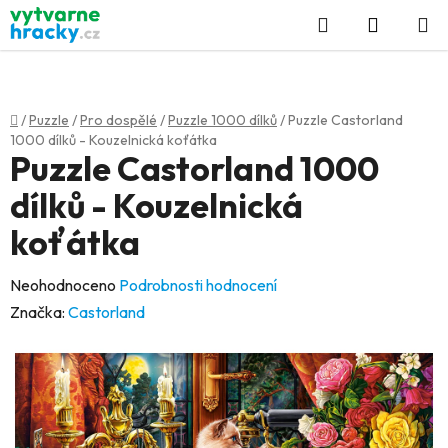
Přejít
Hledat
NÁKUP
na
KOŠÍK
obsah
Domů
/
Puzzle
/
Pro dospělé
/
Puzzle 1000 dílků
/
Puzzle Castorland
1000 dílků - Kouzelnická koťátka
Puzzle Castorland 1000
dílků - Kouzelnická
koťátka
Průměrné
Neohodnoceno
Podrobnosti hodnocení
hodnocení
Značka:
Castorland
produktu
je
0,0
z
5