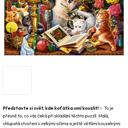
hvězdiček.
Představte si svět, kde koťátka umí kouzlit!
✨ To je
přesně to,
co vás čeká při skládání těchto puzzlí.
Malá,
chlupatá stvoření s velkými očima a ještě většími kouzelnými