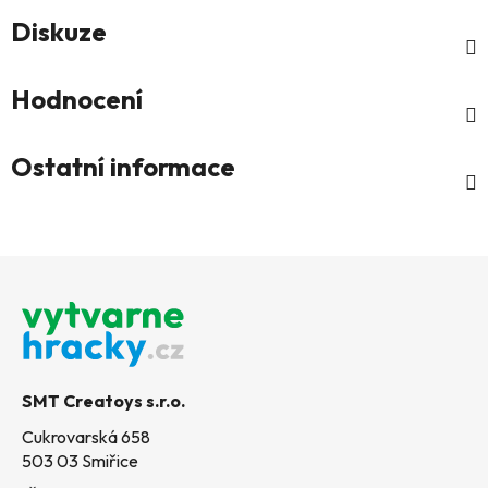
Diskuze
Hodnocení
Ostatní informace
Z
á
p
a
t
SMT Creatoys s.r.o.
í
Cukrovarská 658
503 03 Smiřice