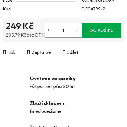
EAN
5904438104789
Kód:
C-104789-2
249 Kč
DO KOŠÍKU
205,79 Kč bez DPH
Měrná cena:
Tisk
Zeptat se
Sdílet
Ověřeno zákazníky
váš partner přes 20 let
Zboží skladem
Ihned odesíláme