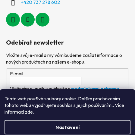
+420 737 278 602
Odebírat newsletter
Vložte svůj e-mail a my vám budeme zasílat informace o
nových produktech na našem e-shopu.
E-mail
Vložením e-mailu souhlasíte s
podmínkami ochrany
osobních údajů
Tento web používá soubory cookie. Dalším procházením
tohoto webu vyjadřujete souhlas s jejich používáním.. Více
PŘIHLÁSIT SE
informací
zde
.
Nastavení