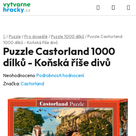
Přejít
Hledat
NÁKUP
na
KOŠÍK
obsah
Domů
/
Puzzle
/
Pro dospělé
/
Puzzle 1000 dílků
/
Puzzle Castorland
1000 dílků - Koňská říše divů
Puzzle Castorland 1000
dílků - Koňská říše divů
Průměrné
Neohodnoceno
Podrobnosti hodnocení
hodnocení
Značka:
Castorland
produktu
je
0,0
z
5
hvězdiček.