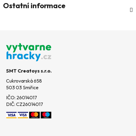
Ostatní informace
Z
á
p
a
t
SMT Creatoys s.r.o.
í
Cukrovarská 658
503 03 Smiřice
IČO: 26014017
DIČ: CZ26014017