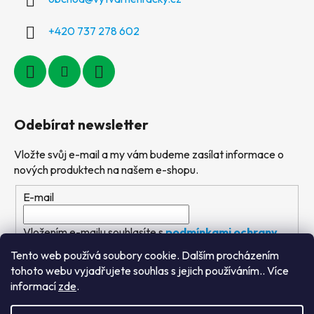
+420 737 278 602
Odebírat newsletter
Vložte svůj e-mail a my vám budeme zasílat informace o
nových produktech na našem e-shopu.
E-mail
Vložením e-mailu souhlasíte s
podmínkami ochrany
osobních údajů
Tento web používá soubory cookie. Dalším procházením
tohoto webu vyjadřujete souhlas s jejich používáním.. Více
PŘIHLÁSIT SE
informací
zde
.