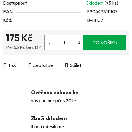
Dostupnost
Skladem
(>5 ks)
EAN
5904438111107
Kód:
B-111107
175 Kč
DO KOŠÍKU
144,63 Kč bez DPH
Měrná cena:
Tisk
Zeptat se
Sdílet
Ověřeno zákazníky
váš partner přes 20 let
Zboží skladem
Ihned odesíláme