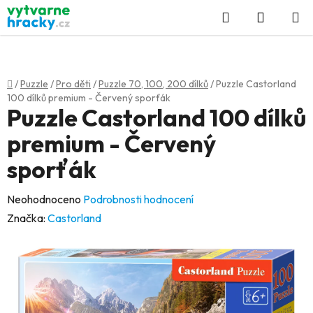
Přejít
Hledat
NÁKUP
na
KOŠÍK
obsah
Domů
/
Puzzle
/
Pro děti
/
Puzzle 70, 100, 200 dílků
/
Puzzle Castorland
100 dílků premium - Červený sporťák
Puzzle Castorland 100 dílků
premium - Červený
sporťák
Průměrné
Neohodnoceno
Podrobnosti hodnocení
hodnocení
Značka:
Castorland
produktu
je
0,0
z
5