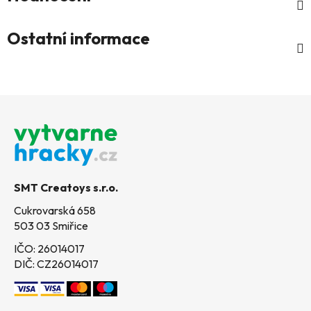
Ostatní informace
Z
á
p
a
t
SMT Creatoys s.r.o.
í
Cukrovarská 658
503 03 Smiřice
IČO: 26014017
DIČ: CZ26014017