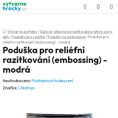
Přejít
Hledat
NÁKUP
na
KOŠÍK
obsah
Domů
/
Výtvarné potřeby
/
Gelová, silikonová razítka dekorativní a pro
děti
/
Podušky pro razítka
/
Podušky na embossing
/
Poduška pro
reliéfní razítkování (embossing) - modrá
Poduška pro reliéfní
razítkování (embossing) -
modrá
Průměrné
Neohodnoceno
Podrobnosti hodnocení
hodnocení
Značka:
Creatoys
produktu
je
0,0
z