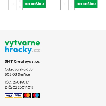
DO KOŠÍKU
DO KOŠÍKU
Z
á
p
a
t
SMT Creatoys s.r.o.
í
Cukrovarská 658
503 03 Smiřice
IČO: 26014017
DIČ: CZ26014017