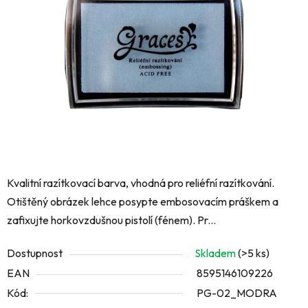
5
hvězdiček.
Kvalitní razítkovací barva, vhodná pro reliéfní razítkování.
Otištěný obrázek lehce posypte embosovacím práškem a
zafixujte horkovzdušnou pistolí (fénem). Pr...
Dostupnost
Skladem
(>5 ks)
EAN
8595146109226
Kód:
PG-02_MODRA