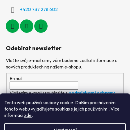
+420 737 278 602
Odebírat newsletter
Vložte svůj e-mail a my vám budeme zasílat informace o
nových produktech na našem e-shopu.
E-mail
Vložením e-mailu souhlasíte s
podmínkami ochrany
osobních údajů
Tento web používá soubory cookie. Dalším procházením
tohoto webu vyjadřujete souhlas s jejich používáním.. Více
PŘIHLÁSIT SE
informací
zde
.