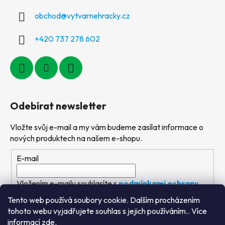
obchod
@
vytvarnehracky.cz
+420 737 278 602
Odebírat newsletter
Vložte svůj e-mail a my vám budeme zasílat informace o
nových produktech na našem e-shopu.
E-mail
Vložením e-mailu souhlasíte s
podmínkami ochrany
osobních údajů
Tento web používá soubory cookie. Dalším procházením
tohoto webu vyjadřujete souhlas s jejich používáním.. Více
PŘIHLÁSIT SE
informací
zde
.