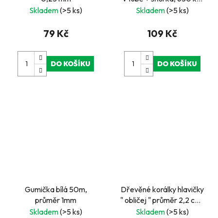
barevné perly
Skladem
(>5 ks)
Skladem
(>5 ks)
79 Kč
109 Kč
DO KOŠÍKU
DO KOŠÍKU
Gumička bílá 50m,
Dřevěné korálky hlavičky
průměr 1mm
" obličej " průměr 2,2 cm ,
20 ks
Skladem
(>5 ks)
Skladem
(>5 ks)