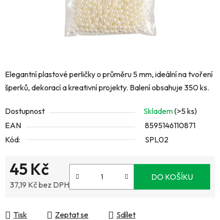
Elegantní plastové perličky o průměru 5 mm, ideální na tvoření
šperků, dekorací a kreativní projekty. Balení obsahuje 350 ks.
Dostupnost
Skladem
(>5 ks)
EAN
8595146110871
Kód:
SPL02
45 Kč
DO KOŠÍKU
37,19 Kč bez DPH
Měrná cena:
Tisk
Zeptat se
Sdílet