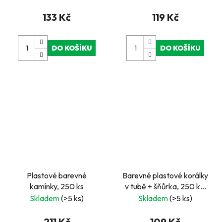
133 Kč
119 Kč
DO KOŠÍKU
DO KOŠÍKU
Plastové barevné
Barevné plastové korálky
kamínky, 250 ks
v tubě + šňůrka, 250 ks,
metalické Pony
Skladem
(>5 ks)
Skladem
(>5 ks)
211 Kč
109 Kč