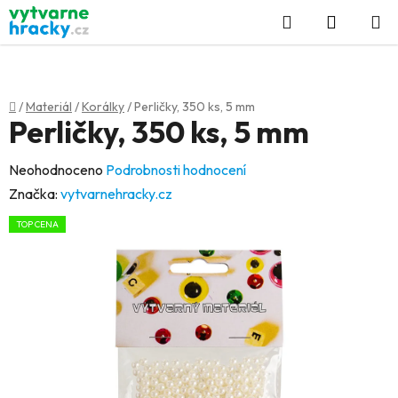
Přejít
Hledat
NÁKUP
na
KOŠÍK
obsah
Domů
/
Materiál
/
Korálky
/
Perličky, 350 ks, 5 mm
Perličky, 350 ks, 5 mm
Průměrné
Neohodnoceno
Podrobnosti hodnocení
hodnocení
Značka:
vytvarnehracky.cz
produktu
TOP CENA
je
0,0
z
5
hvězdiček.