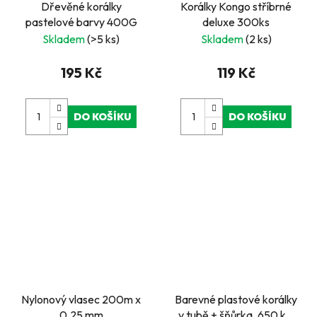
Dřevěné korálky
Korálky Kongo stříbrné
pastelové barvy 400G
deluxe 300ks
Skladem
(>5 ks)
Skladem
(2 ks)
195 Kč
119 Kč
DO KOŠÍKU
DO KOŠÍKU
Nylonový vlasec 200m x
Barevné plastové korálky
0,25 mm
v tubě + šňůrka, 650 ks,