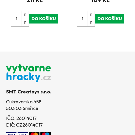
DO KOŠÍKU
DO KOŠÍKU
Z
á
p
a
t
SMT Creatoys s.r.o.
í
Cukrovarská 658
503 03 Smiřice
IČO: 26014017
DIČ: CZ26014017