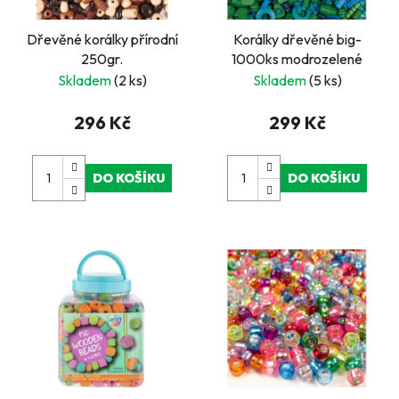
Dřevěné korálky přírodní
Korálky dřevěné big-
250gr.
1000ks modrozelené
Skladem
(2 ks)
Skladem
(5 ks)
296 Kč
299 Kč
DO KOŠÍKU
DO KOŠÍKU