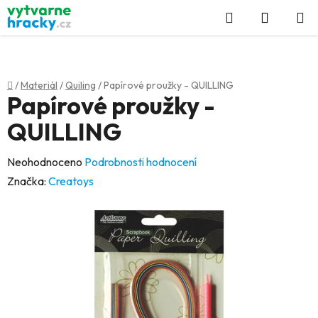
Přejít
Hledat
NÁKUP
na
KOŠÍK
obsah
Domů
/
Materiál
/
Quiling
/
Papírové proužky - QUILLING
Papírové proužky -
QUILLING
Průměrné
Neohodnoceno
Podrobnosti hodnocení
hodnocení
Značka:
Creatoys
produktu
je
0,0
z
5
hvězdiček.