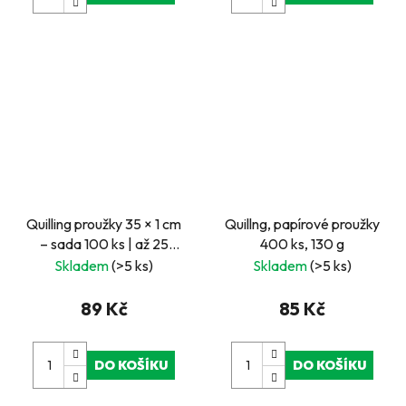
Quilling proužky 35 × 1 cm
Quillng, papírové proužky
– sada 100 ks | až 25
400 ks, 130 g
hvězd 4 × 4 cm
Skladem
(>5 ks)
Skladem
(>5 ks)
89 Kč
85 Kč
DO KOŠÍKU
DO KOŠÍKU