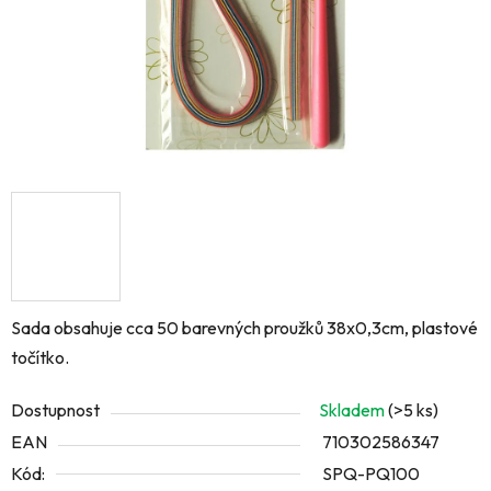
Sada obsahuje cca 50 barevných proužků 38x0,3cm, plastové
točítko.
Dostupnost
Skladem
(>5 ks)
EAN
710302586347
Kód:
SPQ-PQ100