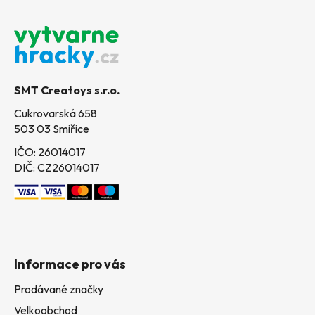
Z
á
p
a
t
SMT Creatoys s.r.o.
í
Cukrovarská 658
503 03 Smiřice
IČO: 26014017
DIČ: CZ26014017
Informace pro vás
Prodávané značky
Velkoobchod