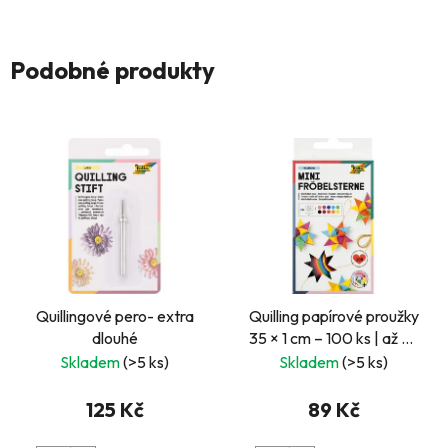
Podobné produkty
Quillingové pero- extra
Quilling papírové proužky
dlouhé
35 × 1 cm – 100 ks | až 25
hvězd 4 × 4 cm
Skladem
(>5 ks)
Skladem
(>5 ks)
125 Kč
89 Kč