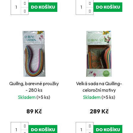
DO KOŠÍKU
DO KOŠÍKU
Quillng, barevné proužky
Velká sada na Quilling-
- 280 ks
celoroční motivy
Skladem
(>5 ks)
Skladem
(>5 ks)
89 Kč
289 Kč
DO KOŠÍKU
DO KOŠÍKU