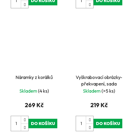
DO KOŠÍKU
DO KOŠÍKU
Náramky z korálků
Vyškrabovací obrázky-
překvapení, sada
Skladem
(4 ks)
Skladem
(>5 ks)
269 Kč
219 Kč
DO KOŠÍKU
DO KOŠÍKU