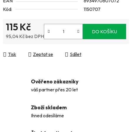
EAN
6934970607072
Kód:
1150707
115 Kč
DO KOŠÍKU
95,04 Kč bez DPH
Měrná cena:
Tisk
Zeptat se
Sdílet
Ověřeno zákazníky
váš partner přes 20 let
Zboží skladem
Ihned odesíláme