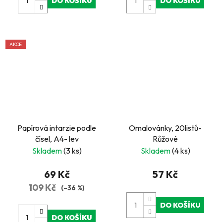
DO KOŠÍKU
DO KOŠÍKU
AKCE
Papírová intarzie podle
Omalovánky, 20listů-
čísel, A4- lev
Růžové
Skladem
(3 ks)
Skladem
(4 ks)
69 Kč
57 Kč
109 Kč
(–36 %)
DO KOŠÍKU
DO KOŠÍKU