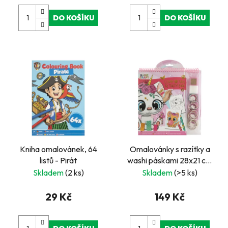
DO KOŠÍKU
DO KOŠÍKU
Kniha omalovánek, 64
Omalovánky s razítky a
listů - Pirát
washi páskami 28x21 cm
Kočky
Skladem
(2 ks)
Skladem
(>5 ks)
29 Kč
149 Kč