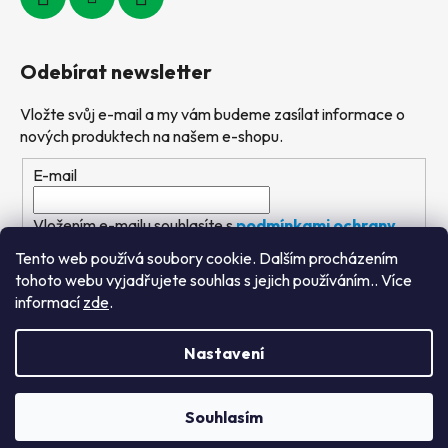
Odebírat newsletter
Vložte svůj e-mail a my vám budeme zasílat informace o
nových produktech na našem e-shopu.
E-mail
Vložením e-mailu souhlasíte s
podmínkami ochrany
osobních údajů
Tento web používá soubory cookie. Dalším procházením
tohoto webu vyjadřujete souhlas s jejich používáním.. Více
PŘIHLÁSIT SE
informací
zde
.
Nastavení
Vytvořil Shoptet
&
PekneWeby
Souhlasím
Copyright 2026
Výtvarné hračky
. Všechna práva
vyhrazena.