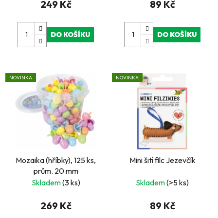
249 Kč
89 Kč
DO KOŠÍKU
DO KOŠÍKU
NOVINKA
NOVINKA
Mozaika (hříbky), 125 ks,
Mini šití filc Jezevčík
prům. 20 mm
Skladem
(3 ks)
Skladem
(>5 ks)
269 Kč
89 Kč