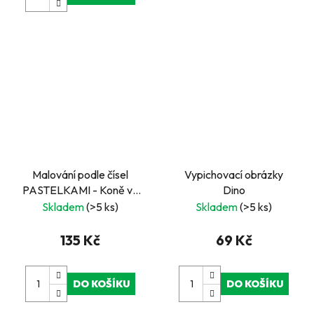
Malování podle čísel
Vypichovací obrázky
PASTELKAMI - Koně ve
Dino
stáji
Skladem
(>5 ks)
Skladem
(>5 ks)
135 Kč
69 Kč
DO KOŠÍKU
DO KOŠÍKU