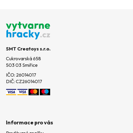
Z
á
p
a
t
SMT Creatoys s.r.o.
í
Cukrovarská 658
503 03 Smiřice
IČO: 26014017
DIČ: CZ26014017
Informace pro vás
Prodávané značky