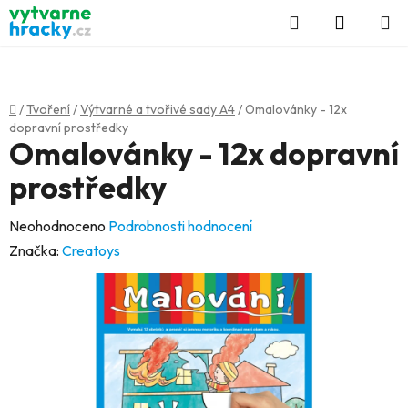
Přejít
Hledat
NÁKUP
na
KOŠÍK
obsah
Domů
/
Tvoření
/
Výtvarné a tvořivé sady A4
/
Omalovánky - 12x
dopravní prostředky
Omalovánky - 12x dopravní
prostředky
Průměrné
Neohodnoceno
Podrobnosti hodnocení
hodnocení
Značka:
Creatoys
produktu
je
0,0
z
5
hvězdiček.