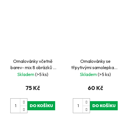
Omalovánky včetně
Omalovánky se
barev- mix 8 obrázků -
třpytivými samolepkami,
pirát
24 listů - Mořská panna
Skladem
(>5 ks)
Skladem
(>5 ks)
75 Kč
60 Kč
DO KOŠÍKU
DO KOŠÍKU