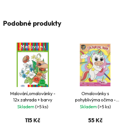
Podobné produkty
Malování,omalovánky -
Omalovánky s
12x zahrada + barvy
pohyblivýma očima -
Jednorožec
Skladem
(>5 ks)
Skladem
(>5 ks)
115 Kč
55 Kč