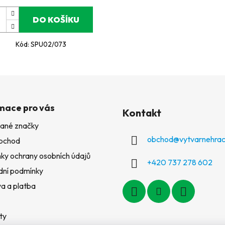
DO KOŠÍKU
Kód:
SPU02/073
mace pro vás
Kontakt
ané značky
obchod
@
vytvarnehrac
bchod
ky ochrany osobních údajů
+420 737 278 602
ní podmínky
a a platba
ty