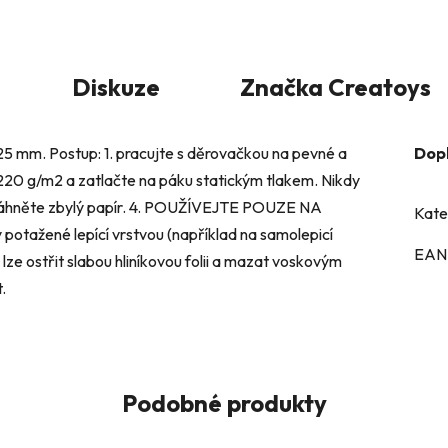
Diskuze
Značka
Creatoys
25 mm. Postup: 1. pracujte s děrovačkou na pevné a
Dop
0-220 g/m2 a zatlačte na páku statickým tlakem. Nikdy
ytáhněte zbylý papír. 4. POUŽÍVEJTE POUZE NA
Kate
potažené lepící vrstvou (například na samolepicí
EAN
i lze ostřit slabou hliníkovou folii a mazat voskovým
.
Podobné produkty