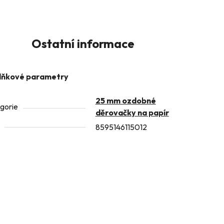
Ostatní informace
lňkové parametry
25 mm ozdobné
gorie
děrovačky na papír
8595146115012