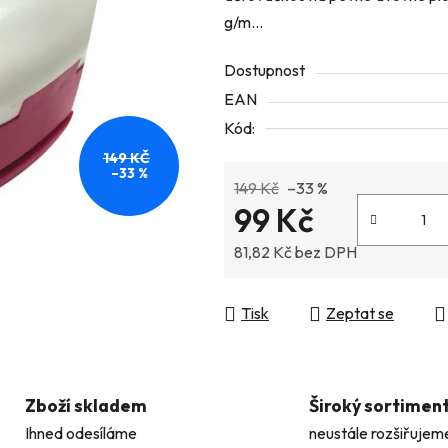
g/m...
z
5
Dostupnost
hvězdiček.
EAN
Kód:
149 KČ
–33 %
149 Kč
–33 %
99 Kč
81,82 Kč bez DPH
Měrná cena:
Tisk
Zeptat se
Zboží skladem
Široký sortimen
Ihned odesíláme
neustále rozšiřujem