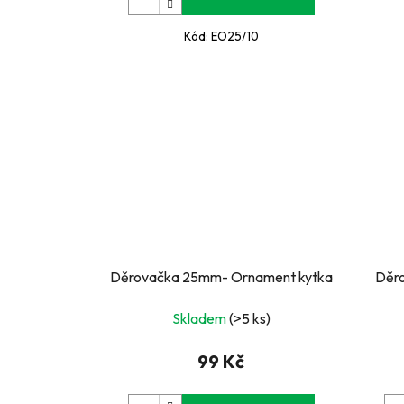
Kód:
EO25/10
Děrovačka 25mm- Ornament kytka
Děro
Skladem
(>5 ks)
99 Kč