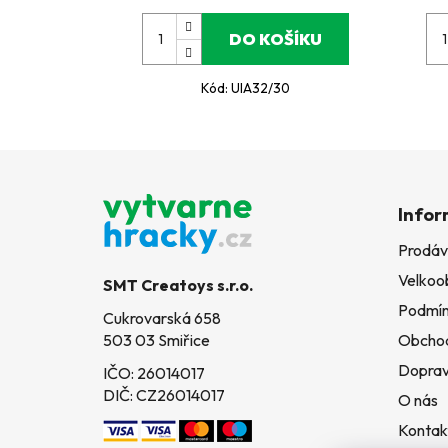
DO KOŠÍKU
Kód:
UIA32/30
Z
á
Infor
p
Prodáv
a
Velkoo
t
SMT Creatoys s.r.o.
í
Podmín
Cukrovarská 658
503 03 Smiřice
Obchod
Doprav
IČO: 26014017
DIČ: CZ26014017
O nás
Kontak