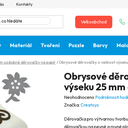
ás
Kontakty
Velkoobchod
y
Materiál
Tvoření
Puzzle
Barvy
Malo
m ozdobné děrovačky na papír
/
Obrysové děrovačky o velikost výseku
Obrysové děro
výseku 25 mm 
Průměrné
Neohodnoceno
Podrobnosti hod
hodnocení
Značka:
Creatoys
produktu
Děrovačka pro výtvarnou tvorbu. 
je
děrovačkou na pevné a rovné ploš
0,0