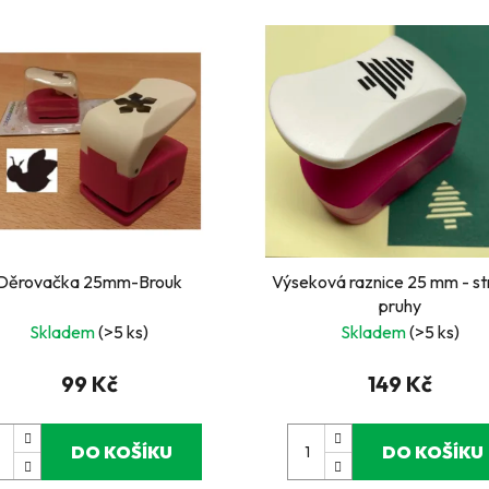
Děrovačka 25mm-Brouk
Výseková raznice 25 mm - st
pruhy
Skladem
(>5 ks)
Skladem
(>5 ks)
99 Kč
149 Kč
DO KOŠÍKU
DO KOŠÍKU