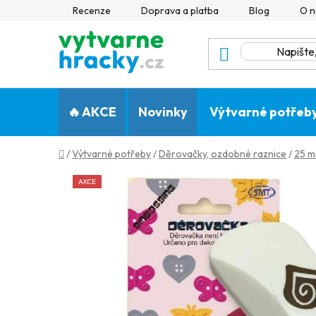
Přejít
Recenze
Doprava a platba
Blog
O n
na
obsah
🔥 AKCE
Novinky
Výtvarné potřeb
Domů
/
Výtvarné potřeby
/
Děrovačky, ozdobné raznice
/
25 m
AKCE