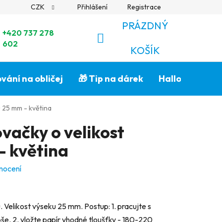
CZK
Přihlášení
Registrace
PRÁZDNÝ
+420 737 278
602
NÁKUPNÍ
KOŠÍK
KOŠÍK
vání na obličej
🎁 Tip na dárek
Halloween🎃
 25 mm - květina
vačky o velikost
- květina
nocení
Velikost výseku 25 mm. Postup: 1. pracujte s
e. 2. vložte papír vhodné tloušťky - 180-220