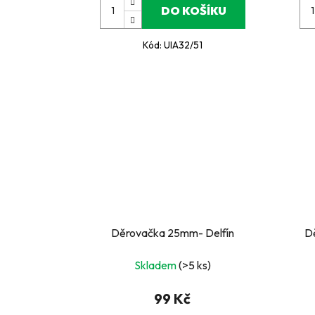
DO KOŠÍKU
Kód:
UIA32/51
Děrovačka 25mm- Delfín
D
Skladem
(>5 ks)
99 Kč