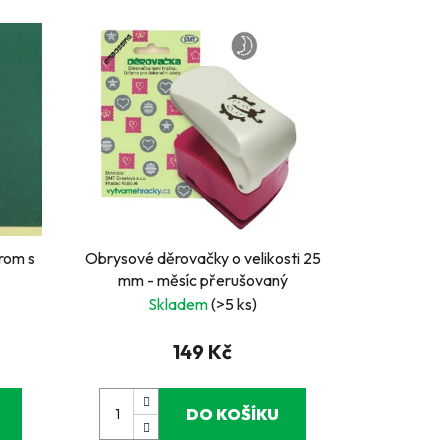
rom s
Obrysové děrovačky o velikosti 25
mm - měsíc přerušovaný
Skladem
(>5 ks)
149 Kč
DO KOŠÍKU