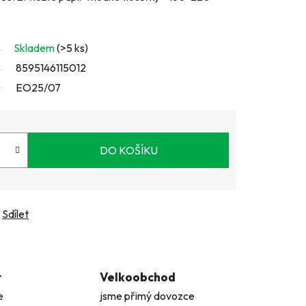
Skladem
(>5 ks)
8595146115012
EO25/07
DO KOŠÍKU
Sdílet
t
Velkoobchod
e
jsme přimý dovozce