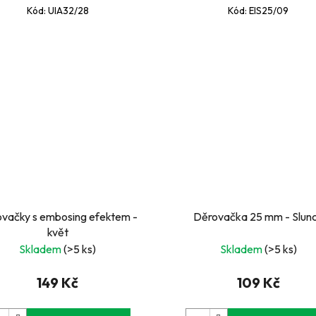
Kód:
UIA32/28
Kód:
EIS25/09
vačky s embosing efektem -
Děrovačka 25 mm - Slun
květ
Skladem
(>5 ks)
Skladem
(>5 ks)
149 Kč
109 Kč