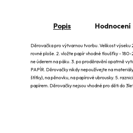
Popis
Hodnocení
Děrovačka pro výtvarnou tvorbu. Velikost výseku 
rovné ploše. 2. vložte papír vhodné tloušťky - 18
ne úderem na páku. 3. po proděravění opatrně v
PAPÍR. Děrovačky nikdy nepoužívejte na materiály 
štítky), na pěnovku, na papírové ubrousky. 5. raznic
papírem. Děrovačky nejsou vhodné pro děti do 3let