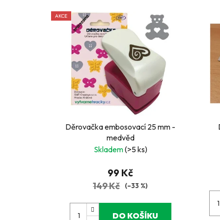
AKCE
Děrovačka embosovací 25 mm -
medvěd
Skladem
(>5 ks)
99 Kč
149 Kč
(–33 %)
DO KOŠÍKU