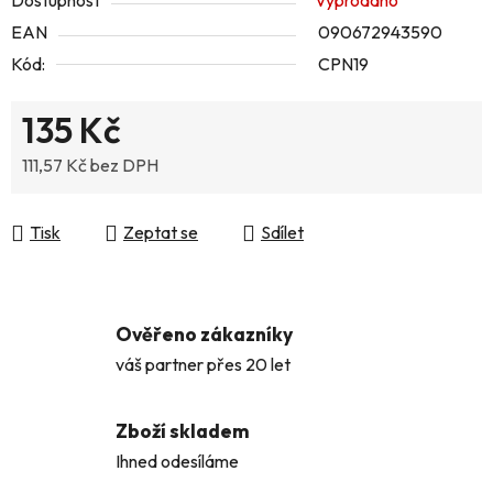
Dostupnost
Vyprodáno
EAN
090672943590
Kód:
CPN19
135 Kč
111,57 Kč bez DPH
Měrná cena:
Tisk
Zeptat se
Sdílet
Ověřeno zákazníky
váš partner přes 20 let
Zboží skladem
Ihned odesíláme