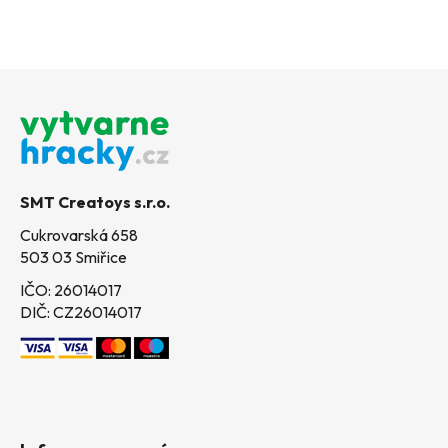
Z
á
p
a
t
SMT Creatoys s.r.o.
í
Cukrovarská 658
503 03 Smiřice
IČO: 26014017
DIČ: CZ26014017