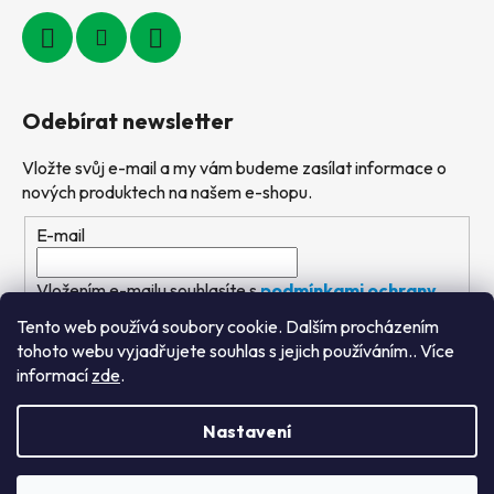
Odebírat newsletter
Vložte svůj e-mail a my vám budeme zasílat informace o
nových produktech na našem e-shopu.
E-mail
Vložením e-mailu souhlasíte s
podmínkami ochrany
osobních údajů
Tento web používá soubory cookie. Dalším procházením
tohoto webu vyjadřujete souhlas s jejich používáním.. Více
PŘIHLÁSIT SE
informací
zde
.
Nastavení
Vytvořil Shoptet
&
PekneWeby