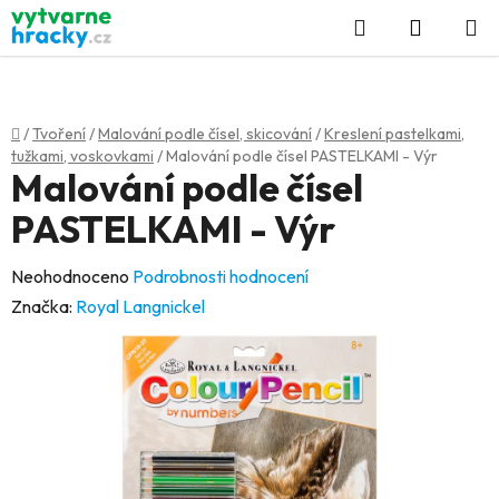
Přejít
Hledat
NÁKUP
na
KOŠÍK
obsah
Domů
/
Tvoření
/
Malování podle čísel, skicování
/
Kreslení pastelkami,
tužkami, voskovkami
/
Malování podle čísel PASTELKAMI - Výr
Malování podle čísel
PASTELKAMI - Výr
Průměrné
Neohodnoceno
Podrobnosti hodnocení
hodnocení
Značka:
Royal Langnickel
produktu
je
0,0
z
5
hvězdiček.