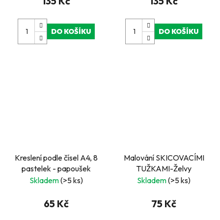
135 Kč
135 Kč
DO KOŠÍKU
DO KOŠÍKU
Kreslení podle čísel A4, 8
Malování SKICOVACÍMI
pastelek - papoušek
TUŽKAMI-Želvy
Skladem
(>5 ks)
Skladem
(>5 ks)
65 Kč
75 Kč