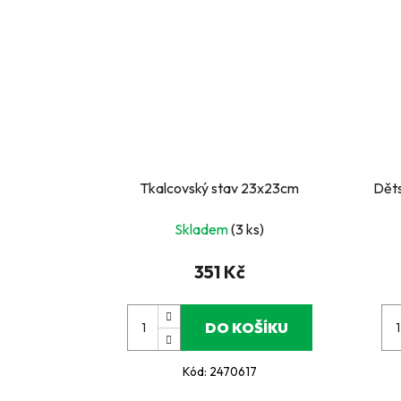
Tkalcovský stav 23x23cm
Děts
Skladem
(3 ks)
351 Kč
DO KOŠÍKU
Kód:
2470617