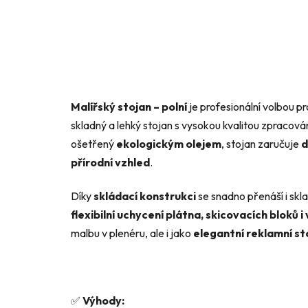
Malířský stojan – polní
je profesionální volbou pr
skladný a lehký stojan s vysokou kvalitou zpracová
ošetřený
ekologickým olejem
, stojan zaručuje
d
přírodní vzhled
.
Díky
skládací konstrukci
se snadno přenáší i skl
flexibilní uchycení plátna, skicovacích bloků i
malbu v plenéru, ale i jako
elegantní reklamní st
✅
Výhody: