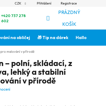
CZK
Přihlášení
Registrace
PRÁZDNÝ
+420 737 278
602
NÁKUPNÍ
KOŠÍK
KOŠÍK
vání na obličej
🎁 Tip na dárek
Halloween🎃
n pro malování v přírodě
 – polní, skládací, z
, lehký a stabilní
ování v přírodě
nocení