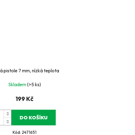
á pistole 7 mm, nízká teplota
Skladem
(>5 ks)
199 Kč
DO KOŠÍKU
Kód:
2471651