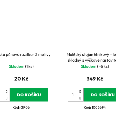
ká pěnová razítka- 3 motivy
Malířský stojan hliníkový – l
skladný a výškově nastavit
Skladem
(1 ks)
Skladem
(>5 ks)
20 Kč
349 Kč
DO KOŠÍKU
DO KOŠÍKU
Kód:
GP06
Kód:
1006694