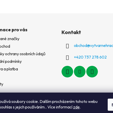
mace pro vás
Kontakt
ané značky
obchod
@
vytvarnehrac
bchod
ky ochrany osobních údajů
+420 737 278 602
ní podmínky
a a platba
ty
oužívá soubory cookie. Dalším procházením tohoto webu
souhlas s jejich používáním.. Více informací
zde
.