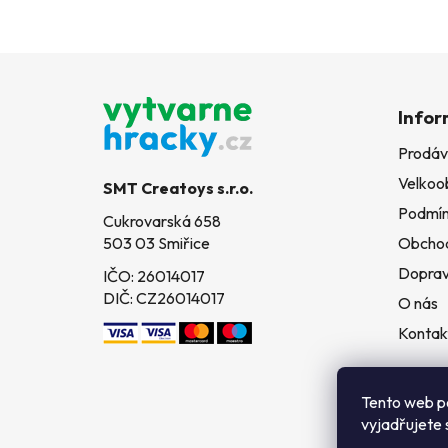
Z
á
Infor
p
Prodáv
a
Velkoo
t
SMT Creatoys s.r.o.
í
Podmín
Cukrovarská 658
503 03 Smiřice
Obchod
Doprav
IČO: 26014017
DIČ: CZ26014017
O nás
Kontak
Tento web p
vyjadřujete 