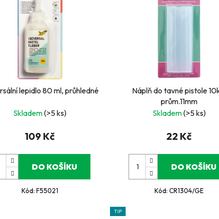
rsální lepidlo 80 ml, průhledné
Náplň do tavné pistole 10
prům.11mm
Skladem
(>5 ks)
Skladem
(>5 ks)
109 Kč
22 Kč
DO KOŠÍKU
DO KOŠÍKU
Kód:
F55021
Kód:
CR1304/GE
TIP