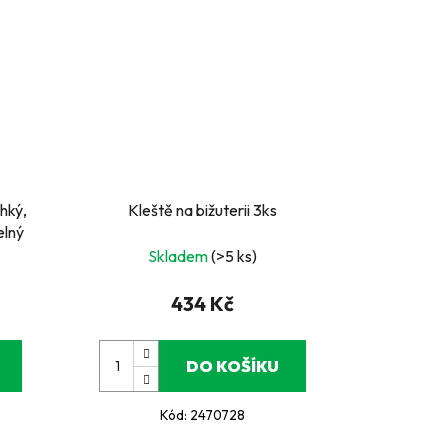
ehký,
Kleště na bižuterii 3ks
elný
Skladem
(>5 ks)
434 Kč
DO KOŠÍKU
Kód:
2470728