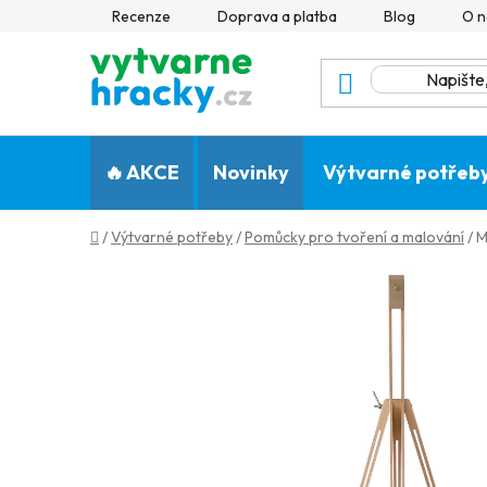
Přejít
Recenze
Doprava a platba
Blog
O n
na
obsah
🔥 AKCE
Novinky
Výtvarné potřeb
Domů
/
Výtvarné potřeby
/
Pomůcky pro tvoření a malování
/
M