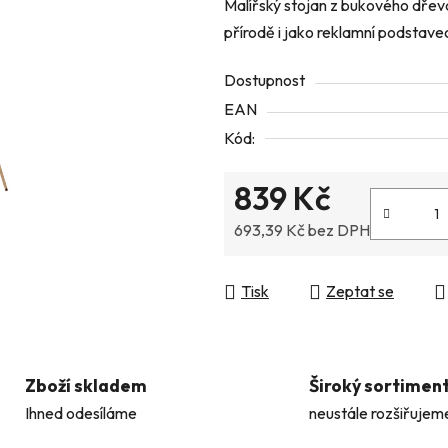
Malířský stojan z bukového dřeva 
je
přírodě i jako reklamní podstave
0,0
z
Dostupnost
5
EAN
hvězdiček.
Kód:
839 Kč
693,39 Kč bez DPH
Měrná cena:
Tisk
Zeptat se
Zboží skladem
Široký sortimen
Ihned odesíláme
neustále rozšiřujem