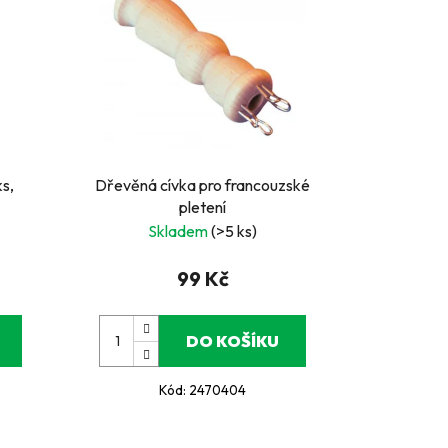
ks,
Dřevěná cívka pro francouzské
pletení
Skladem
(>5 ks)
99 Kč
DO KOŠÍKU
Kód:
2470404