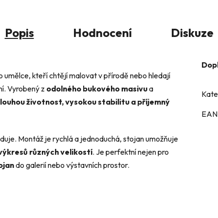
Popis
Hodnocení
Diskuze
Dop
o umělce, kteří chtějí malovat v přírodě nebo hledají
ní. Vyrobený z
odolného bukového masivu
a
Kate
louhou životnost, vysokou stabilitu a příjemný
EAN
aduje. Montáž je rychlá a jednoduchá, stojan umožňuje
 výkresů různých velikostí
. Je perfektní nejen pro
ojan
do galerií nebo výstavních prostor.