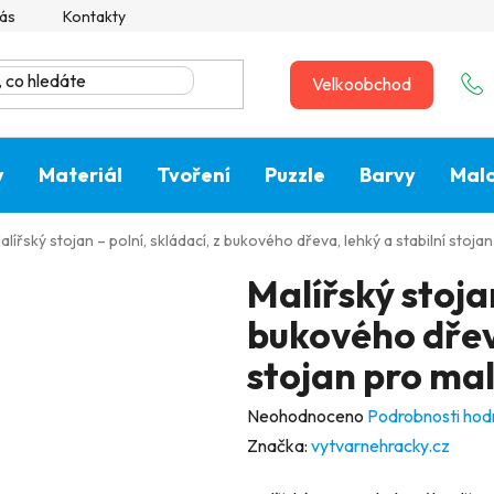
ás
Kontakty
Velkoobchod
y
Materiál
Tvoření
Puzzle
Barvy
Malo
alířský stojan – polní, skládací, z bukového dřeva, lehký a stabilní stoja
Malířský stojan
bukového dřeva
stojan pro mal
Průměrné
Neohodnoceno
Podrobnosti hod
hodnocení
Značka:
vytvarnehracky.cz
produktu