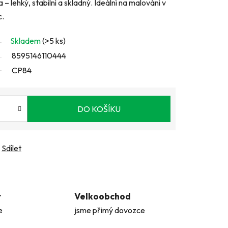
– lehký, stabilní a skladný. Ideální na malování v
c.
Skladem
(>5 ks)
8595146110444
CP84
DO KOŠÍKU
Sdílet
t
Velkoobchod
e
jsme přimý dovozce