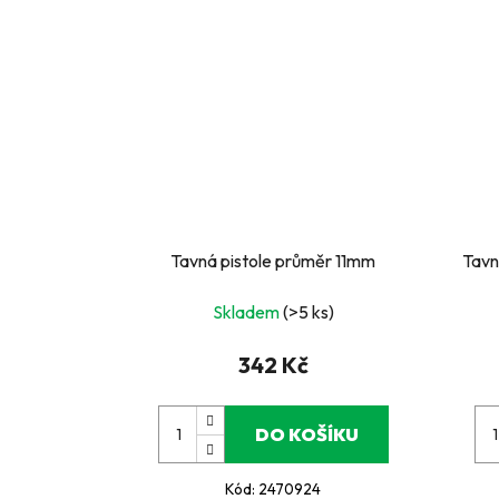
Tavná pistole průměr 11mm
Tavn
Skladem
(>5 ks)
342 Kč
DO KOŠÍKU
Kód:
2470924