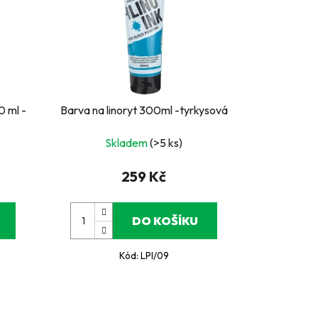
0 ml -
Barva na linoryt 300ml -tyrkysová
Skladem
(>5 ks)
259 Kč
DO KOŠÍKU
Kód:
LPI/09