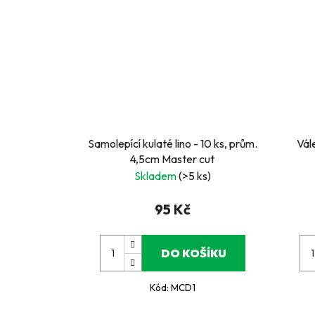
Samolepící kulaté lino - 10 ks, prům.
Vál
4,5cm Master cut
Skladem
(>5 ks)
95 Kč
DO KOŠÍKU
Kód:
MCD1