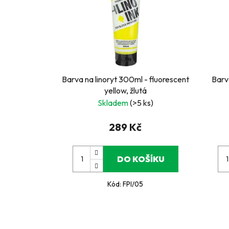
Barva na linoryt 300ml - fluorescent
Barv
yellow, žlutá
Skladem
(>5 ks)
289 Kč
DO KOŠÍKU
Kód:
FPI/05