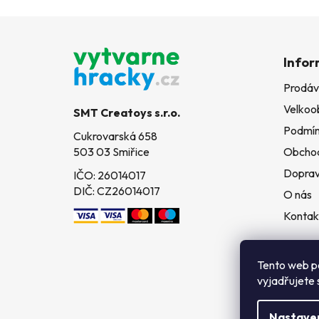
Z
á
Infor
p
Prodáv
a
Velkoo
t
SMT Creatoys s.r.o.
í
Podmín
Cukrovarská 658
503 03 Smiřice
Obchod
Doprav
IČO: 26014017
DIČ: CZ26014017
O nás
Kontak
Tento web p
vyjadřujete 
Nastave