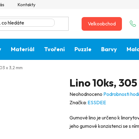
ás
Kontakty
Velkoobchod
y
Materiál
Tvoření
Puzzle
Barvy
Malo
203 x 3,2 mm
Lino 10ks, 305
Průměrné
Neohodnoceno
Podrobnosti hod
hodnocení
Značka:
ESSDEE
produktu
Gumové lino je určeno k linorytové
je
jeho gumové konzistenci se s ním
0,0
z