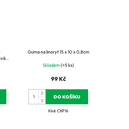
-
Guma na linoryt 15 x 10 x 0,8cm
ová
Skladem
(>5 ks)
99 Kč
DO KOŠÍKU
Kód:
CXP16