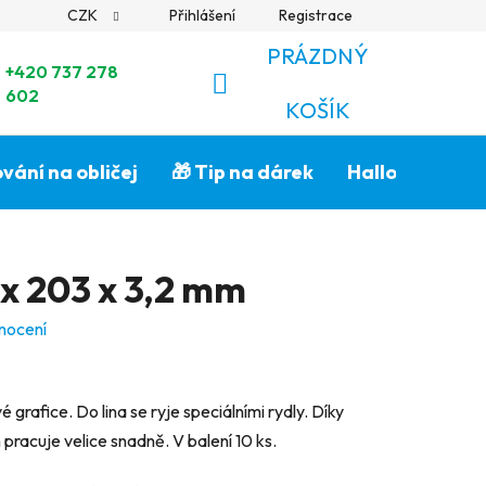
CZK
Přihlášení
Registrace
PRÁZDNÝ
+420 737 278
602
NÁKUPNÍ
KOŠÍK
KOŠÍK
vání na obličej
🎁 Tip na dárek
Halloween🎃
 x 203 x 3,2 mm
nocení
 grafice. Do lina se ryje speciálními rydly. Díky
 pracuje velice snadně. V balení 10 ks.