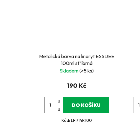
Metalická barva na linoryt ESSDEE
100ml stříbrná
Skladem
(>5 ks)
190 Kč
DO KOŠÍKU
Kód:
LPI/14R100