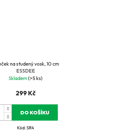
eček na studený vosk, 10 cm
ESSDEE
Skladem
(>5 ks)
299 Kč
DO KOŠÍKU
Kód:
SR4