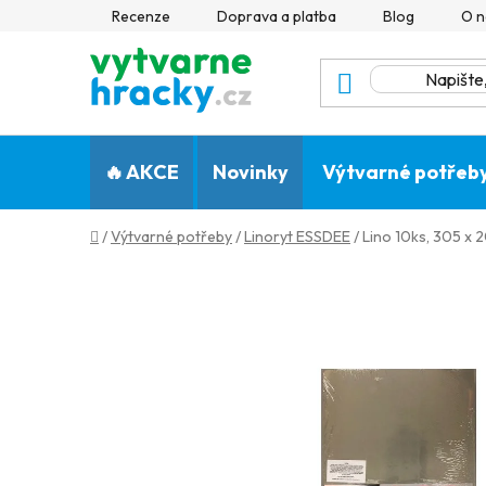
Přejít
Recenze
Doprava a platba
Blog
O n
na
obsah
🔥 AKCE
Novinky
Výtvarné potřeb
Domů
/
Výtvarné potřeby
/
Linoryt ESSDEE
/
Lino 10ks, 305 x 