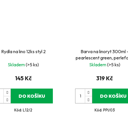
Rydla na lino 12ks styl 2
Barva na linoryt 300ml 
pearlescent green, perleť
zelená
Skladem
(>5 ks)
Skladem
(>5 ks)
145 Kč
319 Kč
DO KOŠÍKU
DO KOŠÍKU
Kód:
L12/2
Kód:
PPI/03