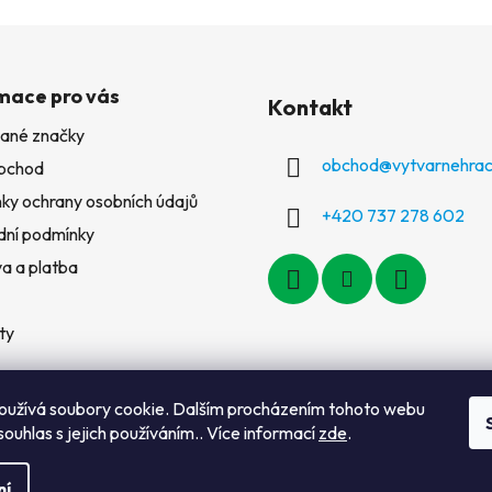
mace pro vás
Kontakt
ané značky
obchod
@
vytvarnehrac
bchod
ky ochrany osobních údajů
+420 737 278 602
ní podmínky
a a platba
ty
oužívá soubory cookie. Dalším procházením tohoto webu
souhlas s jejich používáním.. Více informací
zde
.
ní