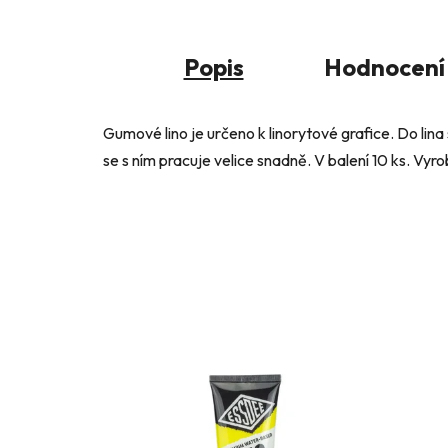
Popis
Hodnocení
Gumové lino je určeno k linorytové grafice. Do lina
se s ním pracuje velice snadně. V balení 10 ks. Vyro