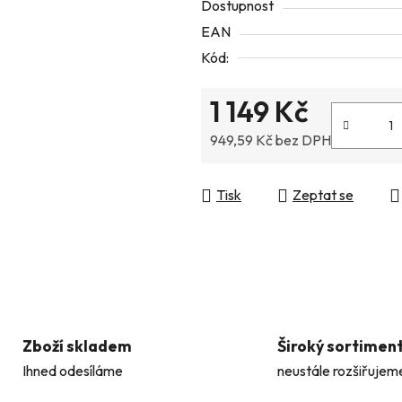
Dostupnost
5
EAN
hvězdiček.
Kód:
1 149 Kč
949,59 Kč bez DPH
Měrná cena:
Tisk
Zeptat se
Zboží skladem
Široký sortimen
Ihned odesíláme
neustále rozšiřujem