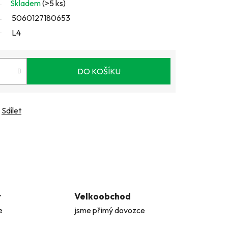
Skladem
(>5 ks)
5060127180653
L4
DO KOŠÍKU
Sdílet
t
Velkoobchod
e
jsme přimý dovozce