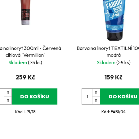
a na linoryt 300ml - Červená
Barva na linoryt TEXTILNÍ 10
cihlová "Vermillion"
modrá
Skladem
(>5 ks)
Skladem
(>5 ks)
259 Kč
159 Kč
DO KOŠÍKU
DO KOŠÍKU
Kód:
LPI/18
Kód:
FABI/04