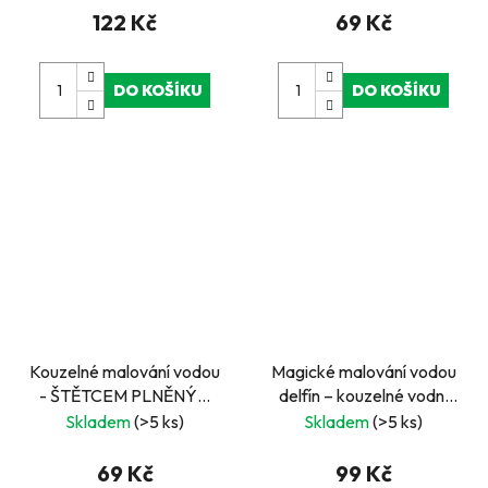
122 Kč
69 Kč
DO KOŠÍKU
DO KOŠÍKU
Kouzelné malování vodou
Magické malování vodou
- ŠTĚTCEM PLNĚNÝM
delfín – kouzelné vodní
VODOU 2 obrázky
omalovánky | 1 obrázek +
Skladem
(>5 ks)
Skladem
(>5 ks)
vodní štětec
69 Kč
99 Kč