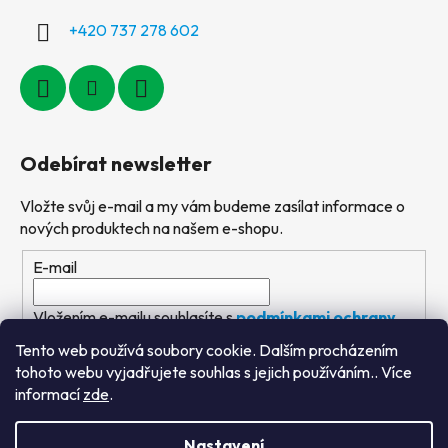
+420 737 278 602
Odebírat newsletter
Vložte svůj e-mail a my vám budeme zasílat informace o
nových produktech na našem e-shopu.
E-mail
Vložením e-mailu souhlasíte s
podmínkami ochrany
osobních údajů
Tento web používá soubory cookie. Dalším procházením
tohoto webu vyjadřujete souhlas s jejich používáním.. Více
PŘIHLÁSIT SE
informací
zde
.
Nastavení