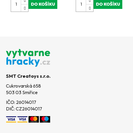
DO KOŠÍKU
DO KOŠÍKU
Z
á
p
a
t
SMT Creatoys s.r.o.
í
Cukrovarská 658
503 03 Smiřice
IČO: 26014017
DIČ: CZ26014017