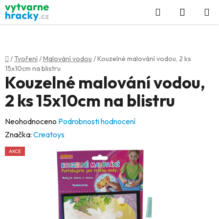
Přejít
Hledat
NÁKUP
na
KOŠÍK
obsah
Domů
/
Tvoření
/
Malování vodou
/
Kouzelné malování vodou, 2 ks
15x10cm na blistru
Kouzelné malování vodou,
2 ks 15x10cm na blistru
Průměrné
Neohodnoceno
Podrobnosti hodnocení
hodnocení
Značka:
Creatoys
produktu
AKCE
je
0,0
z
5
hvězdiček.