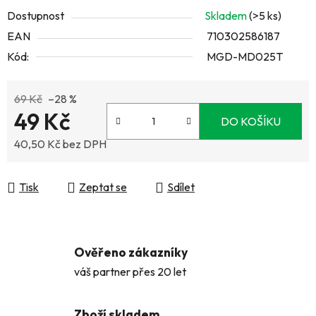
Dostupnost
Skladem
(>5 ks)
EAN
710302586187
Kód:
MGD-MD025T
69 Kč
–28 %
49 Kč
DO KOŠÍKU
40,50 Kč bez DPH
Měrná cena:
Tisk
Zeptat se
Sdílet
Ověřeno zákazníky
váš partner přes 20 let
Zboží skladem