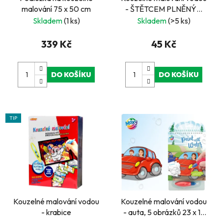
malování 75 x 50 cm
- ŠTĚTCEM PLNĚNÝM
VODOU, cena za jeden
Skladem
(1 ks)
Skladem
(>5 ks)
ks, v boxu 18 ks
339 Kč
45 Kč
DO KOŠÍKU
DO KOŠÍKU
TIP
Kouzelné malování vodou
Kouzelné malování vodou
- krabice
- auta, 5 obrázků 23 x 14