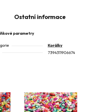
Ostatní informace
lňkové parametry
gorie
Korálky
7394311906674