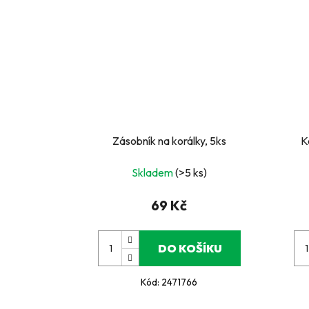
Zásobník na korálky, 5ks
K
Skladem
(>5 ks)
69 Kč
DO KOŠÍKU
Kód:
2471766