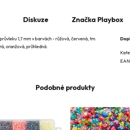
Diskuze
Značka
Playbox
průvleku 1,7 mm v barvách - růžová, červená, tm.
Dop
drá, oranžová, průhledná.
Kate
EAN
Podobné produkty