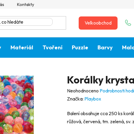
ás
Kontakty
Velkoobchod
y
Materiál
Tvoření
Puzzle
Barvy
Malo
Korálky krysta
Průměrné
Neohodnoceno
Podrobnosti hod
hodnocení
Značka:
Playbox
produktu
Balení obsahuje cca 250 ks korá
je
růžová, červená, tm. zelená, sv. 
0,0
z