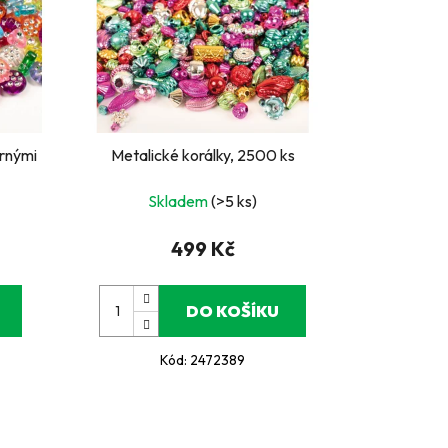
brnými
Metalické korálky, 2500 ks
Skladem
(>5 ks)
499 Kč
DO KOŠÍKU
Kód:
2472389