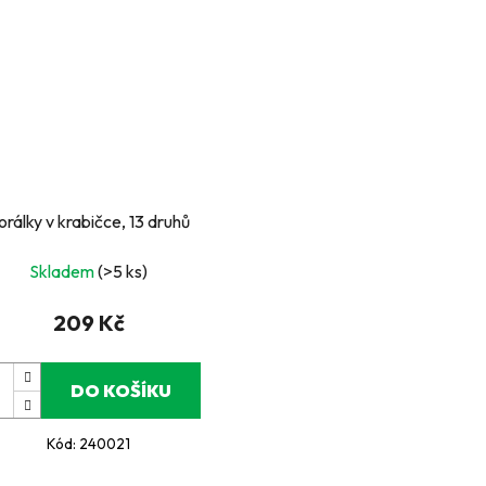
orálky v krabičce, 13 druhů
Skladem
(>5 ks)
209 Kč
DO KOŠÍKU
Kód:
240021