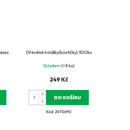
lasec
Dřevěné korálky(kostičky) 300ks
Skladem
(>5 ks)
249 Kč
DO KOŠÍKU
Kód:
2470690