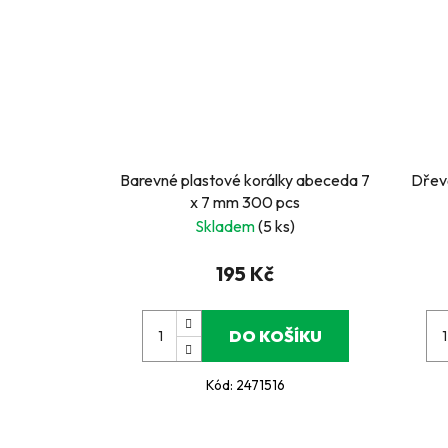
Barevné plastové korálky abeceda 7
Dřevě
x 7 mm 300 pcs
Skladem
(5 ks)
195 Kč
DO KOŠÍKU
Kód:
2471516