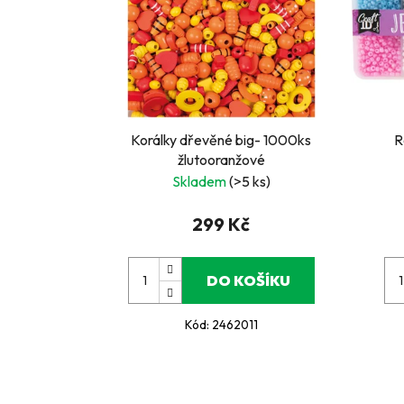
Korálky dřevěné big- 1000ks
R
žlutooranžové
Skladem
(>5 ks)
299 Kč
DO KOŠÍKU
Kód:
2462011