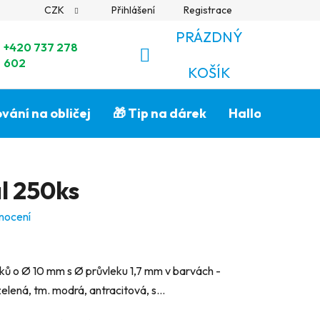
CZK
Přihlášení
Registrace
PRÁZDNÝ
+420 737 278
602
NÁKUPNÍ
KOŠÍK
KOŠÍK
vání na obličej
🎁 Tip na dárek
Halloween🎃
l 250ks
nocení
lků o Ø 10 mm s Ø průvleku 1,7 mm v barvách -
zelená, tm. modrá, antracitová, s...