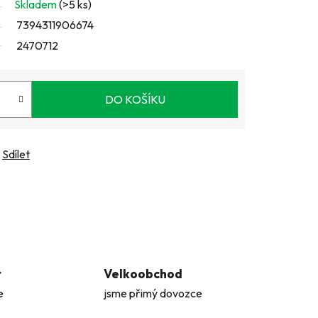
Skladem
(>5 ks)
7394311906674
2470712
DO KOŠÍKU
Sdílet
t
Velkoobchod
e
jsme přimý dovozce