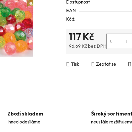
Dostupnost
5
EAN
hvězdiček.
Kód:
117 Kč
96,69 Kč bez DPH
Měrná cena:
Tisk
Zeptat se
Zboží skladem
Široký sortimen
Ihned odesíláme
neustále rozšiřujem