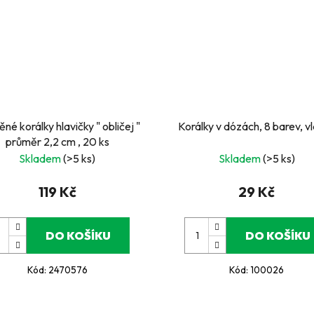
né korálky hlavičky " obličej "
Korálky v dózách, 8 barev, v
průměr 2,2 cm , 20 ks
Skladem
(>5 ks)
Skladem
(>5 ks)
119 Kč
29 Kč
DO KOŠÍKU
DO KOŠÍKU
Kód:
2470576
Kód:
100026