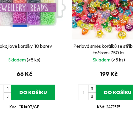
okajlové korálky, 10 barev
Perlová směs korálků se stří
tečkami 750 ks
Skladem
(>5 ks)
Skladem
(>5 ks)
66 Kč
199 Kč
DO KOŠÍKU
DO KOŠÍKU
Kód:
CR1403/GE
Kód:
2471515