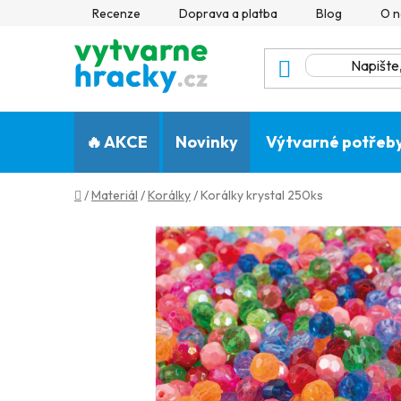
Přejít
Recenze
Doprava a platba
Blog
O n
na
obsah
🔥 AKCE
Novinky
Výtvarné potřeb
Domů
/
Materiál
/
Korálky
/
Korálky krystal 250ks