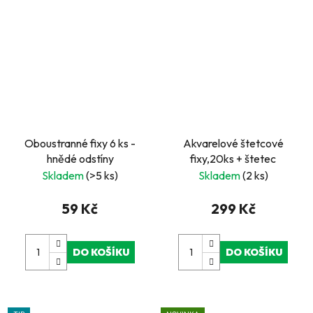
Oboustranné fixy 6 ks -
Akvarelové štetcové
hnědé odstíny
fixy,20ks + štetec
Skladem
(>5 ks)
Skladem
(2 ks)
59 Kč
299 Kč
DO KOŠÍKU
DO KOŠÍKU