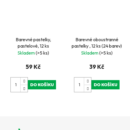
Barevné pastelky,
Barevné oboustranné
pastelové, 12 ks
pastelky , 12 ks (24 barev)
Skladem
(>5 ks)
Skladem
(>5 ks)
59 Kč
39 Kč
DO KOŠÍKU
DO KOŠÍKU
Z
á