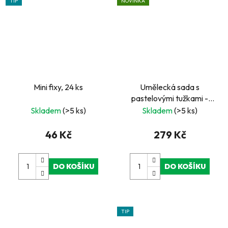
TIP
NOVINKA
Mini fixy, 24 ks
Umělecká sada s
pastelovými tužkami -
ROYAL and
Skladem
(>5 ks)
Skladem
(>5 ks)
LANGNICKEL
46 Kč
279 Kč
DO KOŠÍKU
DO KOŠÍKU
TIP