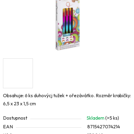
Obsahuje: 6 ks duhovýcj tužek + ořezávátko. Rozměr krabičky:
6,5 x 23 x 1,5 cm
Dostupnost
Skladem
(>5 ks)
EAN
8715427074214