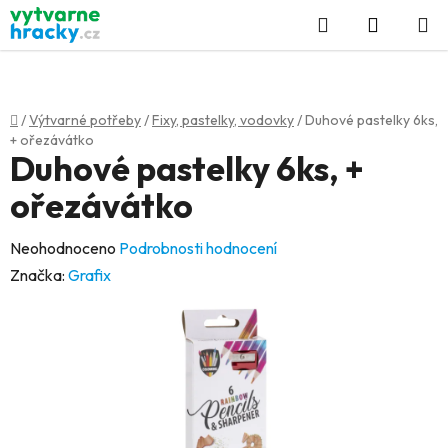
Přejít
Hledat
NÁKUP
na
KOŠÍK
obsah
Domů
/
Výtvarné potřeby
/
Fixy, pastelky, vodovky
/
Duhové pastelky 6ks,
+ ořezávátko
Duhové pastelky 6ks, +
ořezávátko
Průměrné
Neohodnoceno
Podrobnosti hodnocení
hodnocení
Značka:
Grafix
produktu
je
0,0
z
5
hvězdiček.