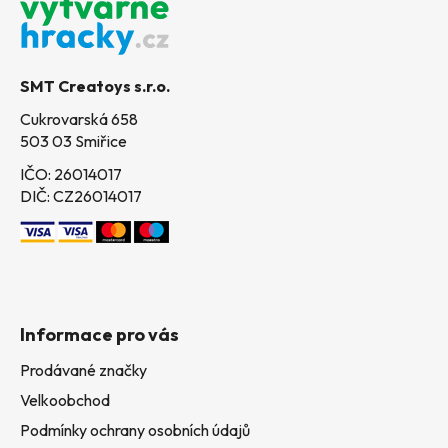
p
a
t
SMT Creatoys s.r.o.
í
Cukrovarská 658
503 03 Smiřice
IČO: 26014017
DIČ: CZ26014017
Informace pro vás
Prodávané značky
Velkoobchod
Podmínky ochrany osobních údajů