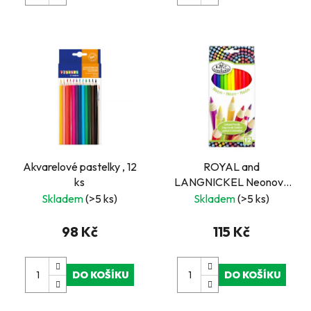
Akvarelové pastelky , 12
ROYAL and
ks
LANGNICKEL Neonové
pastelky, 12 ks
Skladem
(>5 ks)
Skladem
(>5 ks)
98 Kč
115 Kč
DO KOŠÍKU
DO KOŠÍKU