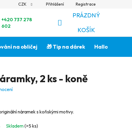
CZK
Přihlášení
Registrace
PRÁZDNÝ
+420 737 278
602
NÁKUPNÍ
KOŠÍK
KOŠÍK
vání na obličej
🎁 Tip na dárek
Halloween🎃
ramky, 2 ks - koně
nocení
originální náramek s koňskými motivy.
Skladem
(>5 ks)