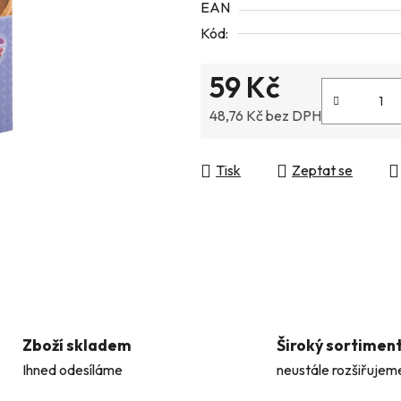
EAN
5
Kód:
hvězdiček.
59 Kč
48,76 Kč bez DPH
Měrná cena:
Tisk
Zeptat se
Zboží skladem
Široký sortimen
Ihned odesíláme
neustále rozšiřujem