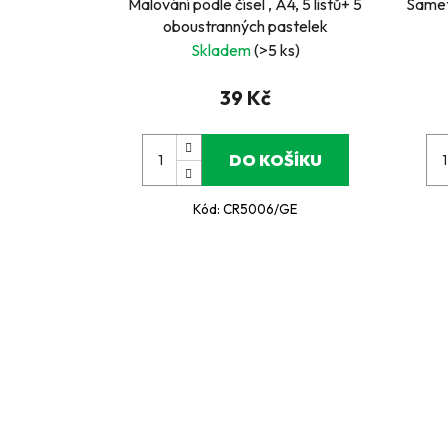
Malování podle čísel , A4, 5 listů+ 5
Samet
oboustranných pastelek
Skladem
(>5 ks)
39 Kč
DO KOŠÍKU
Kód:
CR5006/GE