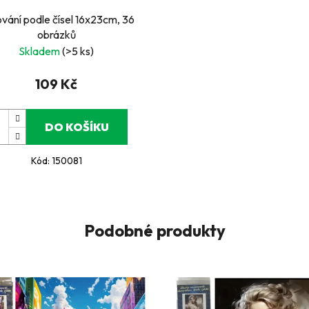
vání podle čísel 16x23cm, 36
obrázků
Skladem
(>5 ks)
109 Kč
DO KOŠÍKU
Kód:
150081
Podobné produkty