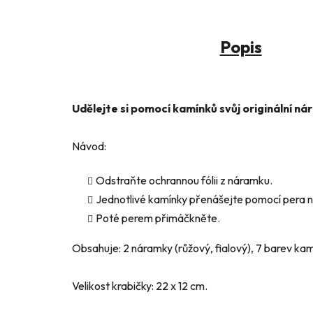
Popis
Udělejte si pomocí kamínků svůj originální ná
Návod:
Odstraňte ochrannou fólii z náramku.
Jednotlivé kamínky přenášejte pomocí pera n
Poté perem přimáčkněte.
Obsahuje: 2 náramky (růžový, fialový), 7 barev kamín
Velikost krabičky: 22 x 12 cm.