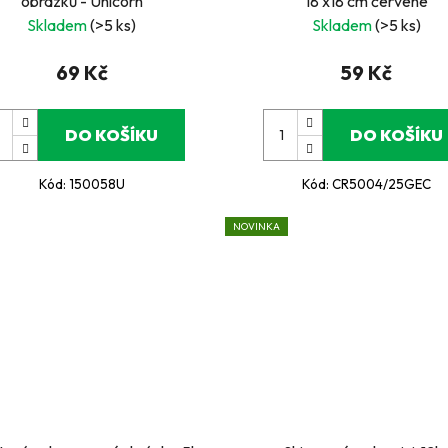
obrázků - Unicorn
18 x18 cm červené
Skladem
(>5 ks)
Skladem
(>5 ks)
69 Kč
59 Kč
DO KOŠÍKU
DO KOŠÍKU
Kód:
150058U
Kód:
CR5004/25GEC
NOVINKA