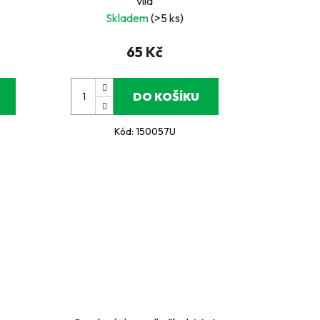
víla
Skladem
(>5 ks)
65 Kč
DO KOŠÍKU
Kód:
150057U