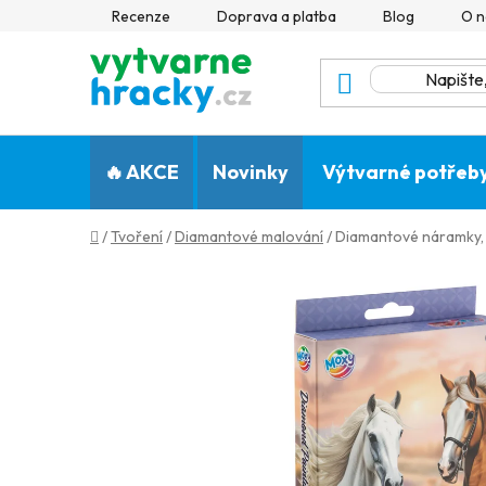
Přejít
Recenze
Doprava a platba
Blog
O n
na
obsah
🔥 AKCE
Novinky
Výtvarné potřeb
Domů
/
Tvoření
/
Diamantové malování
/
Diamantové náramky, 