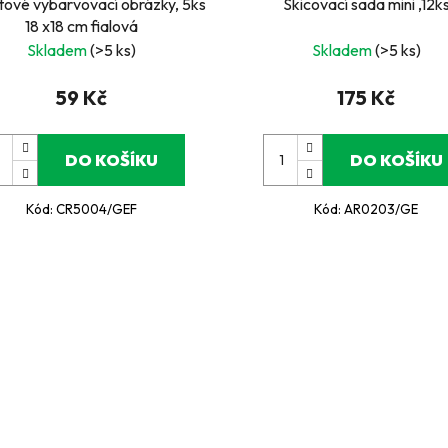
ové vybarvovací obrázky, 5ks
Skicovací sada mini ,12k
18 x18 cm fialová
Skladem
(>5 ks)
Skladem
(>5 ks)
59 Kč
175 Kč
DO KOŠÍKU
DO KOŠÍKU
Kód:
CR5004/GEF
Kód:
AR0203/GE