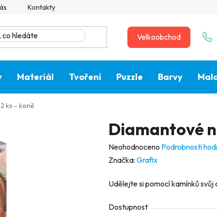
ás
Kontakty
Velkoobchod
y
Materiál
Tvoření
Puzzle
Barvy
Malo
2 ks - koně
Diamantové ná
Průměrné
Neohodnoceno
Podrobnosti hod
hodnocení
Značka:
Grafix
produktu
Udělejte si pomocí kamínků svůj 
je
0,0
Dostupnost
z