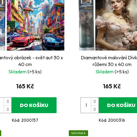
ntový obrázek - svět aut 30 x
Diamantové malování Dívk
40 cm
růžemi 30 x 40 cm
Skladem
(>5 ks)
Skladem
(>5 ks)
165 Kč
165 Kč
DO KOŠÍKU
DO KOŠÍKU
Kód:
2000157
Kód:
2000316
NOVINKA