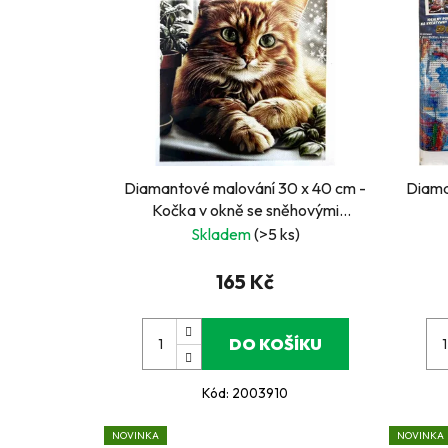
Diamantové malování 30 x 40 cm -
Diama
Kočka v okně se sněhovými
vločkami
Skladem
(>5 ks)
165 Kč
DO KOŠÍKU
Kód:
2003910
NOVINKA
NOVINKA