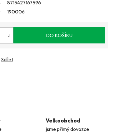
8715427167596
190006
DO KOŠÍKU
Sdílet
t
Velkoobchod
e
jsme přimý dovozce