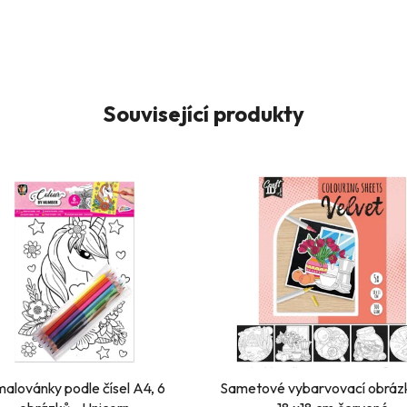
Související produkty
alovánky podle čísel A4, 6
Sametové vybarvovací obrázk