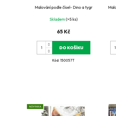
Malování podle čísel- Dino a tygr
Malo
Skladem
(>5 ks)
65 Kč
DO KOŠÍKU
Kód:
150057T
NOVINKA