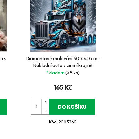
a s
Diamantové malování 30 x 40 cm -
Nákladní auto v zimní krajině
Skladem
(>5 ks)
165 Kč
DO KOŠÍKU
Kód:
2003260