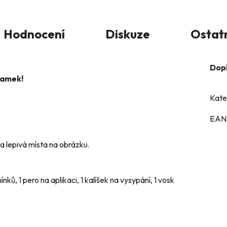
Hodnocení
Diskuze
Ostat
Dop
ramek!
Kate
EAN
a lepivá místa na obrázku.
ků, 1 pero na aplikaci, 1 kalíšek na vysypání, 1 vosk