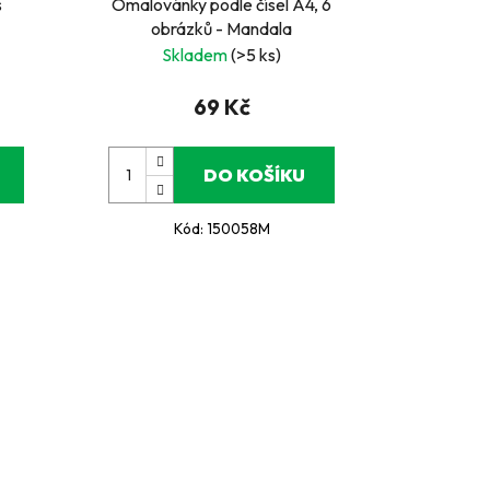
s
Omalovánky podle čísel A4, 6
obrázků - Mandala
Skladem
(>5 ks)
69 Kč
DO KOŠÍKU
Kód:
150058M