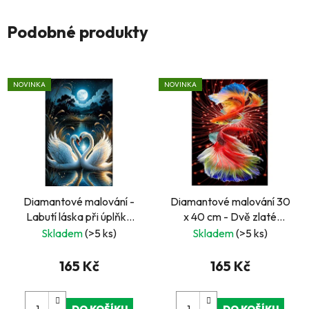
Podobné produkty
NOVINKA
NOVINKA
Diamantové malování -
Diamantové malování 30
Labutí láska při úplňku
x 40 cm - Dvě zlaté
30 x 40 cm
rybičky, závojnatky
Skladem
(>5 ks)
Skladem
(>5 ks)
165 Kč
165 Kč