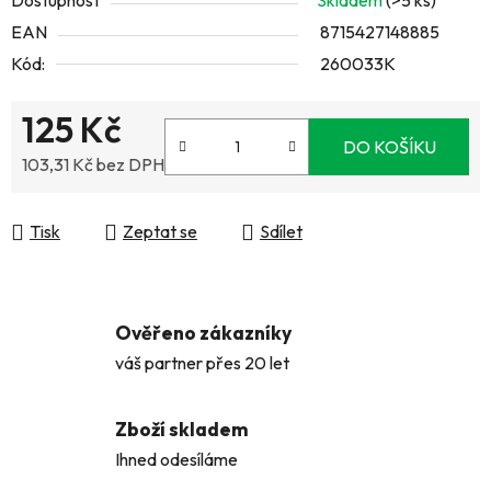
Dostupnost
Skladem
(>5 ks)
EAN
8715427148885
Kód:
260033K
125 Kč
DO KOŠÍKU
103,31 Kč bez DPH
Měrná cena:
Tisk
Zeptat se
Sdílet
Ověřeno zákazníky
váš partner přes 20 let
Zboží skladem
Ihned odesíláme