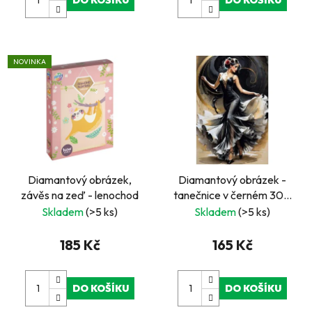
DO KOŠÍKU
DO KOŠÍKU
NOVINKA
Diamantový obrázek,
Diamantový obrázek -
závěs na zeď - lenochod
tanečnice v černém 30 x
40 cm
Skladem
(>5 ks)
Skladem
(>5 ks)
185 Kč
165 Kč
DO KOŠÍKU
DO KOŠÍKU