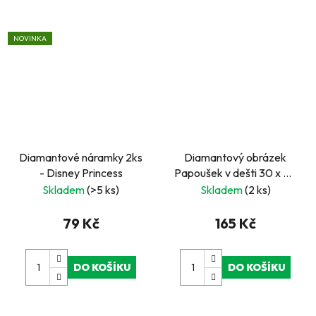
NOVINKA
Diamantové náramky 2ks
Diamantový obrázek
- Disney Princess
Papoušek v dešti 30 x 40
cm
Skladem
(>5 ks)
Skladem
(2 ks)
79 Kč
165 Kč
DO KOŠÍKU
DO KOŠÍKU