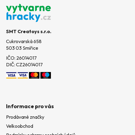
á
p
a
t
SMT Creatoys s.r.o.
í
Cukrovarská 658
503 03 Smiřice
IČO: 26014017
DIČ: CZ26014017
Informace pro vás
Prodávané značky
Velkoobchod
Podmínky ochrany osobních údajů