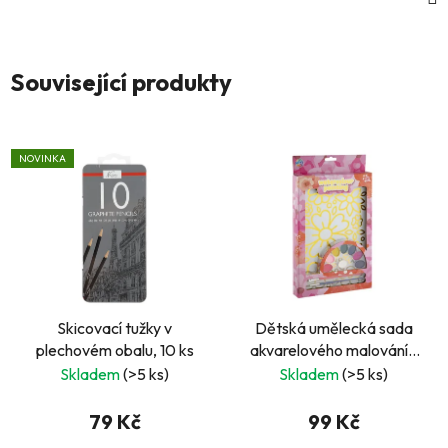
Související produkty
NOVINKA
Skicovací tužky v
Dětská umělecká sada
plechovém obalu, 10 ks
akvarelového malování -
květiny
Skladem
(>5 ks)
Skladem
(>5 ks)
79 Kč
99 Kč