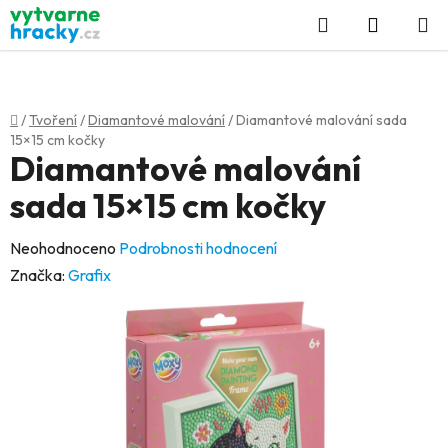
Přejít
Hledat
NÁKUP
na
KOŠÍK
obsah
Domů
/
Tvoření
/
Diamantové malování
/
Diamantové malování sada
15×15 cm kočky
Diamantové malování
sada 15×15 cm kočky
Průměrné
Neohodnoceno
Podrobnosti hodnocení
hodnocení
Značka:
Grafix
produktu
je
0,0
z
5
hvězdiček.