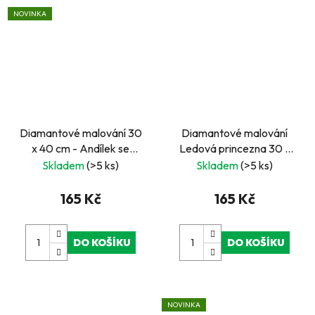
NOVINKA
Diamantové malování 30
Diamantové malování
x 40 cm - Andílek se
Ledová princezna 30 x
zrzavou kočkou
40 cm
Skladem
(>5 ks)
Skladem
(>5 ks)
165 Kč
165 Kč
DO KOŠÍKU
DO KOŠÍKU
NOVINKA