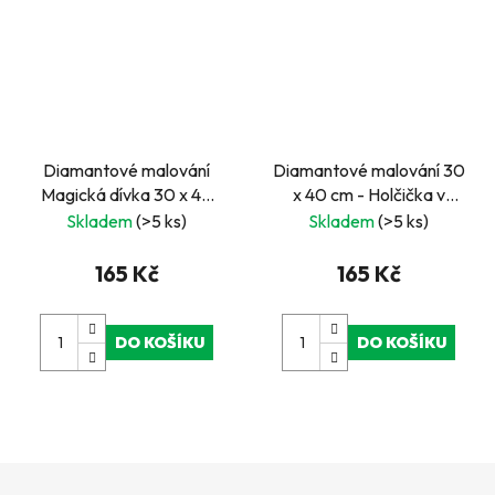
Diamantové malování
Diamantové malování 30
Magická dívka 30 x 40
x 40 cm - Holčička v
cm
růžovém se psem
Skladem
(>5 ks)
Skladem
(>5 ks)
165 Kč
165 Kč
DO KOŠÍKU
DO KOŠÍKU
Z