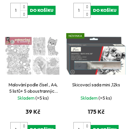
DO KOŠÍKU
DO KOŠÍKU
NOVINKA
Malování podle čísel , A4,
Skicovací sada mini ,12ks
5 listů+ 5 oboustranných
pastelek
Skladem
(>5 ks)
Skladem
(>5 ks)
39 Kč
175 Kč