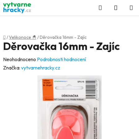
Přejít
Hledat
NÁKUP
na
KOŠÍK
obsah
Domů
/
Velikonoce 🐣
/
Děrovačka 16mm - Zajíc
Děrovačka 16mm - Zajíc
Průměrné
Neohodnoceno
Podrobnosti hodnocení
hodnocení
Značka:
vytvarnehracky.cz
produktu
je
0,0
z
5
hvězdiček.