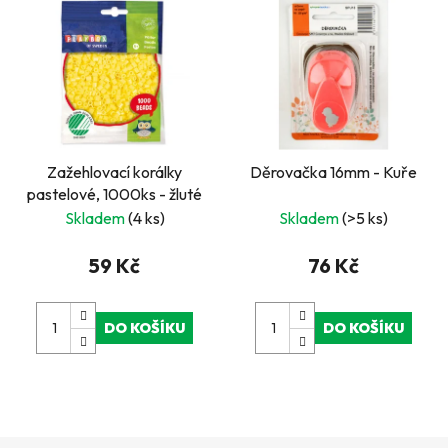
Zažehlovací korálky
Děrovačka 16mm - Kuře
pastelové, 1000ks - žluté
Skladem
(4 ks)
Skladem
(>5 ks)
59 Kč
76 Kč
DO KOŠÍKU
DO KOŠÍKU