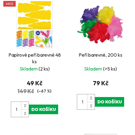
AKCE
Papírové peří barevné 48
Peří barevné, 200 ks
ks
Skladem
(2 ks)
Skladem
(>5 ks)
49 Kč
79 Kč
149 Kč
(–67 %)
DO KOŠÍKU
DO KOŠÍKU