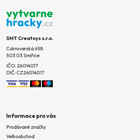
Z
á
p
a
t
SMT Creatoys s.r.o.
í
Cukrovarská 658
503 03 Smiřice
IČO: 26014017
DIČ: CZ26014017
Informace pro vás
Prodávané značky
Velkoobchod