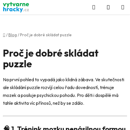
Přejít
Hledat
NÁKUP
na
KOŠÍK
obsah
Domů
/
Blog
/
Proč je dobré skládat puzzle
Proč je dobré skládat
puzzle
Na první pohled to vypadá jako klidná zábava. Ve skutečnosti
ale skládání puzzle rozvíjí celou řadu dovedností, trénuje
mozek a posiluje psychickou pohodu. Pro děti i dospělé má
tahle aktivita víc přínosů, než by se zdálo.
🧠 1. Trénink mozku nenásilnou formou