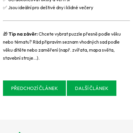
✅ Jsou ideální pro deštivé dny i klidné večery
🎁
Tip na závěr:
Chcete vybrat puzzle přesně podle věku
nebo tématu? Rád připravím seznam vhodných sad podle
věku dítěte nebo zaměření (např. zvířata, mapa světa,
stavební stroje…).
PŘEDCHOZÍ ČLÁNEK
DALŠÍ ČLÁNEK
Z
á