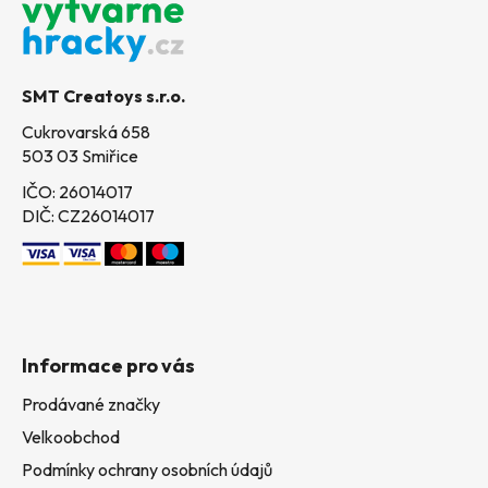
p
a
t
SMT Creatoys s.r.o.
í
Cukrovarská 658
503 03 Smiřice
IČO: 26014017
DIČ: CZ26014017
Informace pro vás
Prodávané značky
Velkoobchod
Podmínky ochrany osobních údajů