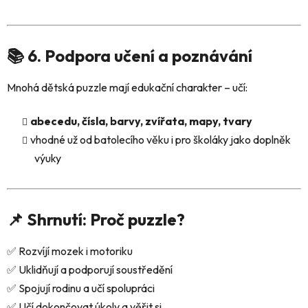
📚 6. Podpora učení a poznávání
Mnohá dětská puzzle mají edukační charakter – učí:
abecedu, čísla, barvy, zvířata, mapy, tvary
vhodné už od batolecího věku i pro školáky jako doplněk
výuky
📌 Shrnutí: Proč puzzle?
✅ Rozvíjí mozek i motoriku
✅ Uklidňují a podporují soustředění
✅ Spojují rodinu a učí spolupráci
✅ Učí dokončovat úkoly a věřit si