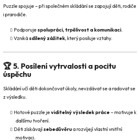
Puzzle spojuje – při společném skládání se zapojují děti, rodiče
i prarodiče.
Podporuje
spolupráci, trpělivost a komunikaci
.
Vzniká
sdílený zážitek
, který posiluje vztahy.
🏆 5. Posílení vytrvalosti a pocitu
úspěchu
Skládání učí děti dokončovat úkoly, nevzdávat se a radovat se
z výsledku.
Hotové puzzle je
viditelný výsledek práce
– motivuje k
dalšímu tvoření.
Děti získávají
sebedůvěru
a rozvíjejí vlastní vnitřní
motivaci.