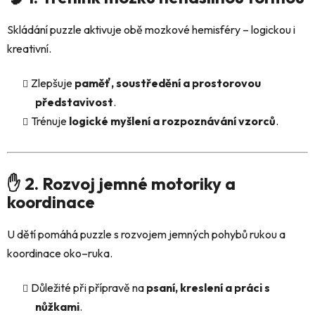
Skládání puzzle aktivuje obě mozkové hemisféry – logickou i
kreativní.
Zlepšuje
paměť, soustředění a prostorovou
představivost
.
Trénuje
logické myšlení a rozpoznávání vzorců
.
✋ 2. Rozvoj jemné motoriky a
koordinace
U dětí pomáhá puzzle s rozvojem jemných pohybů rukou a
koordinace oko–ruka.
Důležité při přípravě na
psaní, kreslení a práci s
nůžkami
.