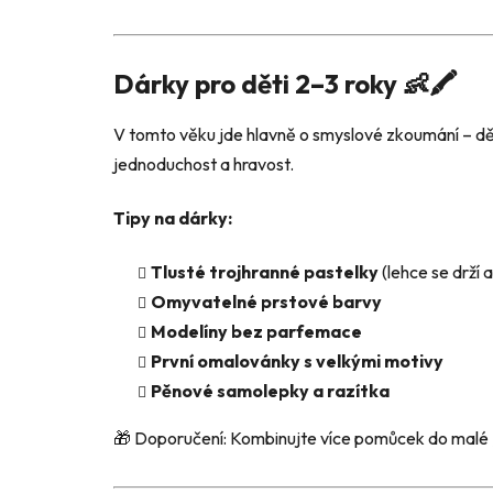
Dárky pro děti 2–3 roky 👶🖍️
V tomto věku jde hlavně o smyslové zkoumání – děti
jednoduchost a hravost.
Tipy na dárky:
Tlusté trojhranné pastelky
(lehce se drží a
Omyvatelné prstové barvy
Modelíny bez parfemace
První omalovánky s velkými motivy
Pěnové samolepky a razítka
🎁 Doporučení: Kombinujte více pomůcek do malé „t