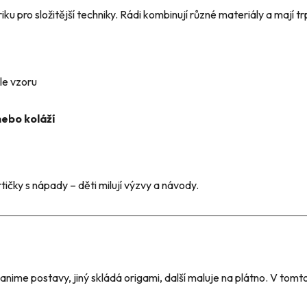
u pro složitější techniky. Rádi kombinují různé materiály a mají trp
le vzoru
nebo koláží
tičky s nápady – děti milují výzvy a návody.
í anime postavy, jiný skládá origami, další maluje na plátno. V to