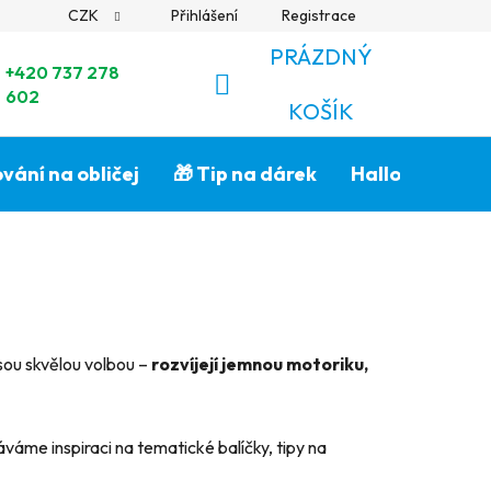
CZK
Přihlášení
Registrace
PRÁZDNÝ
+420 737 278
602
NÁKUPNÍ
KOŠÍK
KOŠÍK
vání na obličej
🎁 Tip na dárek
Halloween🎃
jsou skvělou volbou –
rozvíjejí jemnou motoriku,
váme inspiraci na tematické balíčky, tipy na