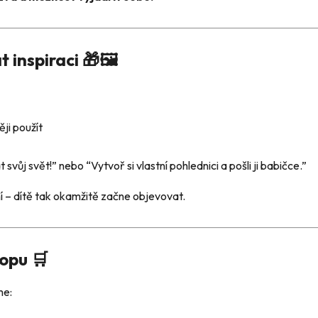
 inspiraci 🎁🖼️
ěji použít
vůj svět!” nebo “Vytvoř si vlastní pohlednici a pošli ji babičce.”
ní – dítě tak okamžitě začne objevovat.
opu 🛒
me: