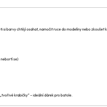
 si barvy chtějí osahat, namočit ruce do modelíny nebo zkoušet kr
 nebortí se)
vořivé krabičky“ – ideální dárek pro batole.