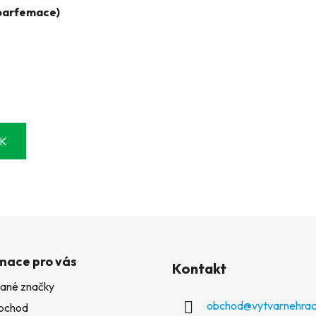
 parfemace)
EK
mace pro vás
Kontakt
ané značky
obchod
@
vytvarnehrac
bchod