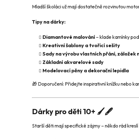
Mladší školáci už mají dostatečně rozvinutou motorik
Tipy na dárky:
Diamantové malování
– klade kamínky pod
Kreativní šablony a tvořicí sešity
Sady na výrobu vlastních přání, záložek 
Základní akvarelové sady
Modelovací pěny a dekorační lepidla
🎁 Doporučení: Přidejte inspirativní knížku nebo kar
Dárky pro děti 10+ 🖌️🖋️
Starší děti mají specifické zájmy – někdo rád kresl