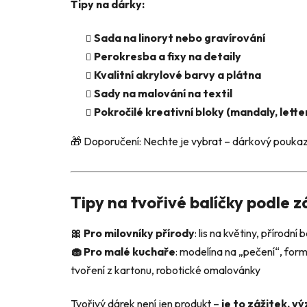
Tipy na dárky:
Sada na linoryt nebo gravírování
Perokresba a fixy na detaily
Kvalitní akrylové barvy a plátna
Sady na malování na textil
Pokročilé kreativní bloky (mandaly, lette
🎁 Doporučení: Nechte je vybrat – dárkový poukaz +
Tipy na tvořivé balíčky podle 
🎀 Pro milovníky přírody
: lis na květiny, přírodní 
🧁 Pro malé kuchaře
: modelína na „pečení“, for
tvoření z kartonu, robotické omalovánky
Tvořivý dárek není jen produkt –
je to zážitek, v