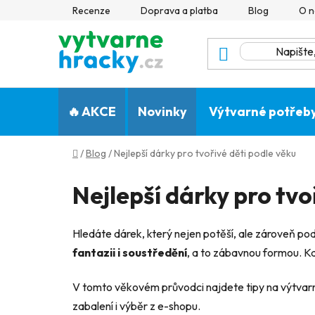
Přejít
Recenze
Doprava a platba
Blog
O n
na
obsah
🔥 AKCE
Novinky
Výtvarné potřeb
Domů
/
Blog
/
Nejlepší dárky pro tvořivé děti podle věku
Nejlepší dárky pro tvo
Hledáte dárek, který nejen potěší, ale zároveň pod
fantazii i soustředění
, a to zábavnou formou. Ka
V tomto věkovém průvodci najdete tipy na výtvarné
zabalení i výběr z e-shopu.