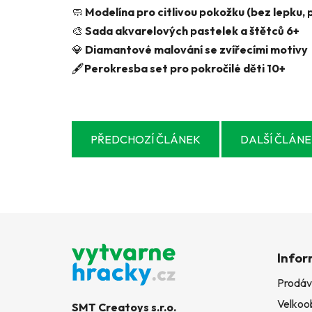
🧼
Modelína pro citlivou pokožku (bez lepku,
🎨
Sada akvarelových pastelek a štětců 6+
💎
Diamantové malování se zvířecími motivy
🖋️
Perokresba set pro pokročilé děti 10+
PŘEDCHOZÍ ČLÁNEK
DALŠÍ ČLÁN
Z
á
Infor
p
Prodáv
a
Velkoo
t
SMT Creatoys s.r.o.