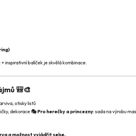
ring)
 inspirativní balíček je skvělá kombinace.
zájmů 🎒🎨
barviva, otisky listů
mičky, dekorace
🎭 Pro herečky a princezny
: sada na výrobu ma
ýzva a možnost vyjádřit sebe.