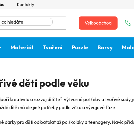
ás
Kontakty
Velkoobchod
y
Materiál
Tvoření
Puzzle
Barvy
Malo
řivé děti podle věku
poří kreativitu a rozvoj dítěte? Výtvarné potřeby a tvořivé sady 
ždé dítě má ale jiné potřeby podle věku a vývojové fáze.
 dárky pro děti od batolat až po školáky a teenagery. Navíc přidá