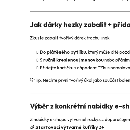
Jak dárky hezky zabalit + přidat
Zkuste zabalit tvořivý dárek trochu jinak:
Do
plátěného pytlíku
, který může dítě pozd
S
ručně kreslenou jmenovkou
nebo přáním
Přidejte kartičku s nápadem: “Zkus namalovat s
💡Tip: Nechte první tvořivý úkol jako součást bale
Výběr z konkrétní nabídky e-sh
Z nabídky e-shopu vytvarnehracky.cz doporučuje
🌈
Startovací výtvarné kufříky 3+