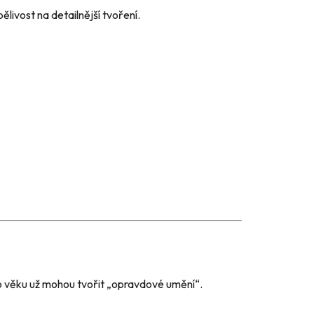
ělivost na detailnější tvoření.
mto věku už mohou tvořit „opravdové umění“.