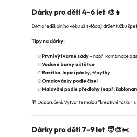
Dárky pro děti 4–6 let 🎨👧
Děti předškolního věku už zvládají držet tužku špetk
Tipy na dárky:
První výtvarné sady
– např. kombinace past
Vodové barvy a štětce
Razítka, lepicí pásky, třpytky
Omalovánky podle čísel
Malování podle předlohy (např. šablonam
🎁 Doporučení: Vytvořte malou “kreativní tašku” s
Dárky pro děti 7–9 let 🧑‍🎨✂️