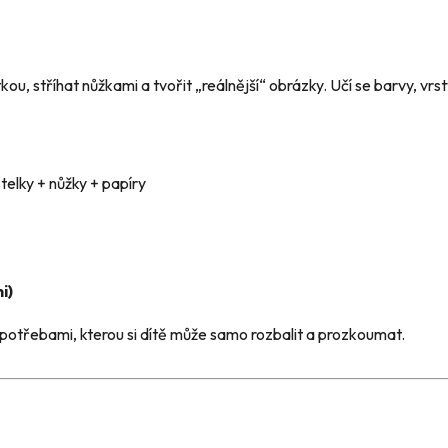
ou, stříhat nůžkami a tvořit „reálnější“ obrázky. Učí se barvy, vrst
elky + nůžky + papíry
i)
 potřebami, kterou si dítě může samo rozbalit a prozkoumat.