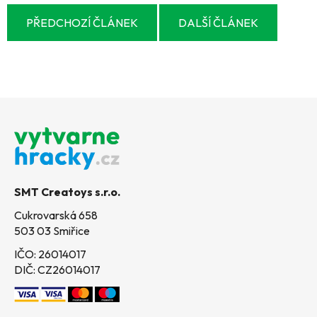
PŘEDCHOZÍ ČLÁNEK
DALŠÍ ČLÁNEK
Z
á
p
a
t
SMT Creatoys s.r.o.
í
Cukrovarská 658
503 03 Smiřice
IČO: 26014017
DIČ: CZ26014017