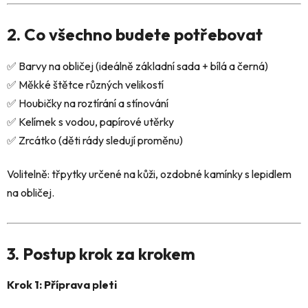
2. Co všechno budete potřebovat
✅ Barvy na obličej (ideálně základní sada + bílá a černá)
✅ Měkké štětce různých velikostí
✅ Houbičky na roztírání a stínování
✅ Kelímek s vodou, papírové utěrky
✅ Zrcátko (děti rády sledují proměnu)
Volitelně: třpytky určené na kůži, ozdobné kamínky s lepidlem
na obličej.
3. Postup krok za krokem
Krok 1: Příprava pleti