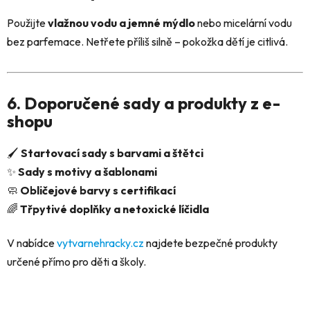
Použijte
vlažnou vodu a jemné mýdlo
nebo micelární vodu
bez parfemace. Netřete příliš silně – pokožka dětí je citlivá.
6. Doporučené sady a produkty z e-
shopu
🖌️
Startovací sady s barvami a štětci
✨
Sady s motivy a šablonami
🧼
Obličejové barvy s certifikací
🌈
Třpytivé doplňky a netoxické líčidla
V nabídce
vytvarnehracky.cz
najdete bezpečné produkty
určené přímo pro děti a školy.