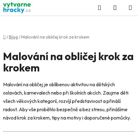
Přejít
Hledat
NÁKUP
na
KOŠÍK
obsah
Domů
/
Blog
/
Malování na obličej krok za krokem
Malování na obličej krok za
krokem
Malování na obličej je oblíbenou aktivitou na dětských
oslavách, karnevalech nebo při školních akcích. Zaujme děti
všech věkových kategorií, rozvíjí představivost a přináší
radost. Aby vše proběhlo bezpečně a bez stresu, přinášíme
návod krok za krokem, tipy na motivy i doporučené pomůcky.