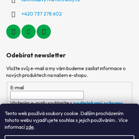
+420 737 278 602
Odebírat newsletter
Vložte svůj e-mail a my vám budeme zasílat informace o
nových produktech na našem e-shopu.
E-mail
Vložením e-mailu souhlasíte s
podmínkami ochrany
osobních údajů
Tento web používá soubory cookie. Dalším procházením
tohoto webu vyjadřujete souhlas s jejich používáním.. Více
PŘIHLÁSIT SE
informací
zde
.