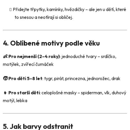
Přidejte třpytky, kamínky, hvězdičky – ale jen u dětí, které
to snesou a neotírají si obličej.
4. Oblíbené motivy podle věku
👶 Pro nejmenší (2–4 roky)
: jednoduché tvary – srdíčko,
motýlek, zvířecí čumáček
🧒 Pro děti 5–8 let
: tygr, pirát, princezna, jednorožec, drak
👧 Pro starší děti
: celoplošné masky – spiderman, vlk, duhový
motýl, lebka
5. Jak barvy odstranit