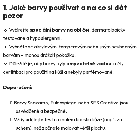
1. Jaké barvy používat a na co si dát
pozor
🔹 Vybírejte
speciální barvy na obličej
, dermatologicky
testované a hypoalergenní.
🔹 Vyhněte se akrylovým, temperovým nebo jiným nevhodným
barvám – mohou dráždit pokožku.
🔹 Důležité je, aby barvy byly
omyvatelné vodou
, měly
certifikaci pro použití na kůži a nebyly parfémované.
Doporučení:
Barvy Snazaroo, Eulenspiegel nebo SES Creative jsou
osvědčené a bezpečné.
Vždy udělejte test na malém kousku kůže (např. za
uchem), než začnete malovat větší plochu.