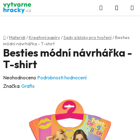
Přejít
Hledat
NÁKUP
na
KOŠÍK
obsah
Domů
/
Materiál
/
Kreativní papíry
/
Sady a bloky pro tvoření
/
Besties
módní návrhářka - T-shirt
Besties módní návrhářka -
T-shirt
Průměrné
Neohodnoceno
Podrobnosti hodnocení
hodnocení
Značka:
Grafix
produktu
je
0,0
z
5
hvězdiček.