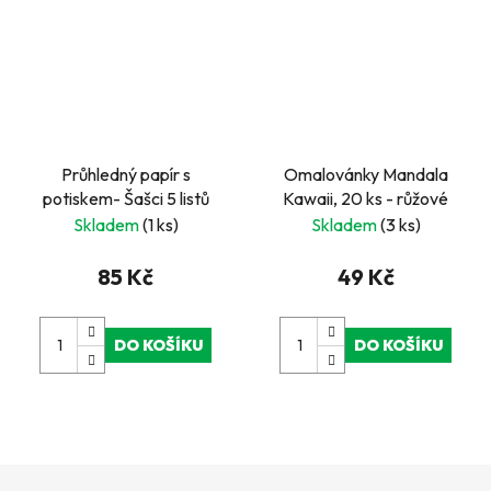
Průhledný papír s
Omalovánky Mandala
potiskem- Šašci 5 listů
Kawaii, 20 ks - růžové
Skladem
(1 ks)
Skladem
(3 ks)
85 Kč
49 Kč
DO KOŠÍKU
DO KOŠÍKU
Z