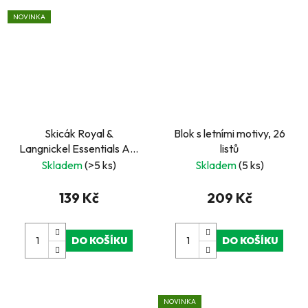
NOVINKA
Skicák Royal &
Blok s letními motivy, 26
Langnickel Essentials A5,
listů
černý, kroužkový, 80 listů
Skladem
(>5 ks)
Skladem
(5 ks)
139 Kč
209 Kč
DO KOŠÍKU
DO KOŠÍKU
NOVINKA