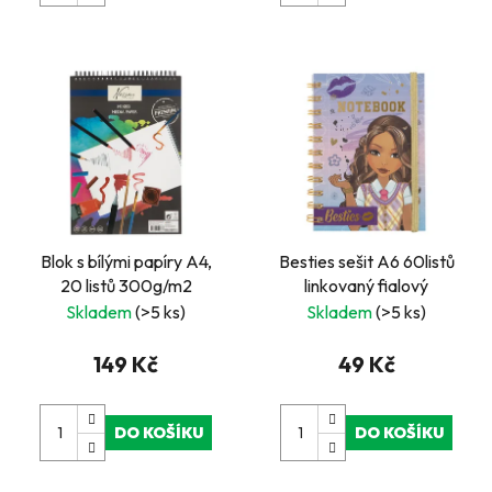
Blok s bílými papíry A4,
Besties sešit A6 60listů
20 listů 300g/m2
linkovaný fialový
Skladem
(>5 ks)
Skladem
(>5 ks)
149 Kč
49 Kč
DO KOŠÍKU
DO KOŠÍKU