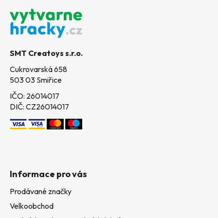
á
p
a
t
SMT Creatoys s.r.o.
í
Cukrovarská 658
503 03 Smiřice
IČO: 26014017
DIČ: CZ26014017
Informace pro vás
Prodávané značky
Velkoobchod