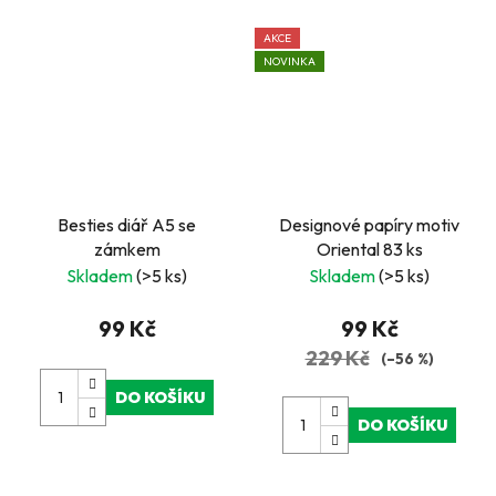
AKCE
NOVINKA
Besties diář A5 se
Designové papíry motiv
zámkem
Oriental 83 ks
Skladem
(>5 ks)
Skladem
(>5 ks)
99 Kč
99 Kč
229 Kč
(–56 %)
DO KOŠÍKU
DO KOŠÍKU