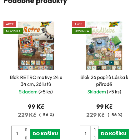
Podobné produkty
AKCE
AKCE
NOVINKA
NOVINKA
Blok RETRO motivy 24 x
Blok 26 papírů Láska k
34 cm, 26 listů
přírodě
Skladem
(>5 ks)
Skladem
(>5 ks)
99 Kč
99 Kč
229 Kč
229 Kč
(–56 %)
(–56 %)
DO KOŠÍKU
DO KOŠÍKU