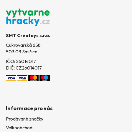
á
p
a
t
SMT Creatoys s.r.o.
í
Cukrovarská 658
503 03 Smiřice
IČO: 26014017
DIČ: CZ26014017
Informace pro vás
Prodávané značky
Velkoobchod