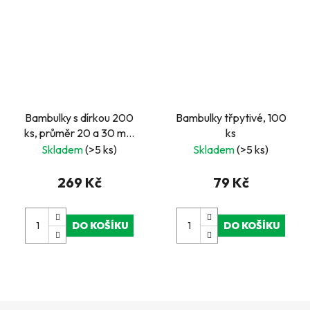
Bambulky s dírkou 200
Bambulky třpytivé, 100
ks, průměr 20 a 30 mm
ks
Playbox
Skladem
(>5 ks)
Skladem
(>5 ks)
269 Kč
79 Kč
DO KOŠÍKU
DO KOŠÍKU
Z