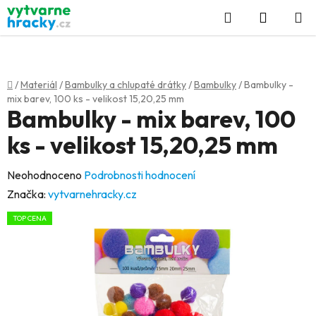
Přejít
Hledat
NÁKUP
na
KOŠÍK
obsah
Domů
/
Materiál
/
Bambulky a chlupaté drátky
/
Bambulky
/
Bambulky -
mix barev, 100 ks - velikost 15,20,25 mm
Bambulky - mix barev, 100
ks - velikost 15,20,25 mm
Průměrné
Neohodnoceno
Podrobnosti hodnocení
hodnocení
Značka:
vytvarnehracky.cz
produktu
TOP CENA
je
0,0
z
5
hvězdiček.