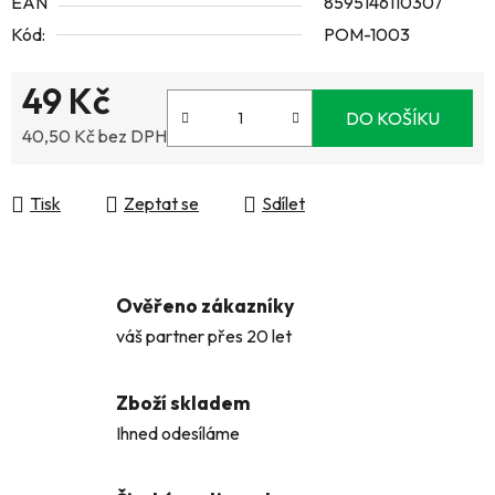
EAN
8595146110307
Kód:
POM-1003
49 Kč
DO KOŠÍKU
40,50 Kč bez DPH
Měrná cena:
Tisk
Zeptat se
Sdílet
Ověřeno zákazníky
váš partner přes 20 let
Zboží skladem
Ihned odesíláme