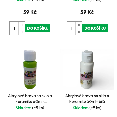
39 Kč
39 Kč
DO KOŠÍKU
DO KOŠÍKU
Akrylová barva na sklo a
Akrylová barva na sklo a
keramiku 60ml-
keramiku 60ml- bílá
Tyrkysově zelená
Skladem
(>5 ks)
Skladem
(>5 ks)