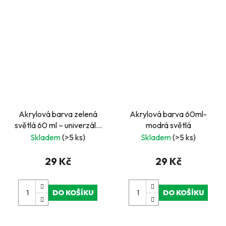
Akrylová barva zelená
Akrylová barva 60ml-
světlá 60 ml – univerzální
modrá světlá
barva na papír, dřevo i
Skladem
(>5 ks)
Skladem
(>5 ks)
plátno
29 Kč
29 Kč
DO KOŠÍKU
DO KOŠÍKU