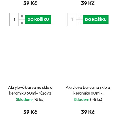
39 Kč
39 Kč
DO KOŠÍKU
DO KOŠÍKU
Akrylová barva na sklo a
Akrylová barva na sklo a
keramiku 60ml- růžová
keramiku 60ml-
oranžová světlá
Skladem
(>5 ks)
Skladem
(>5 ks)
39 Kč
39 Kč