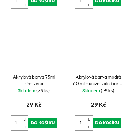
DO KOŠÍKU
DO KOŠÍKU
Akrylová barva 75ml
Akrylová barva modrá
-červená
60 ml – univerzální barva
na papír, dřevo i plátno
Skladem
(>5 ks)
Skladem
(>5 ks)
29 Kč
29 Kč
DO KOŠÍKU
DO KOŠÍKU