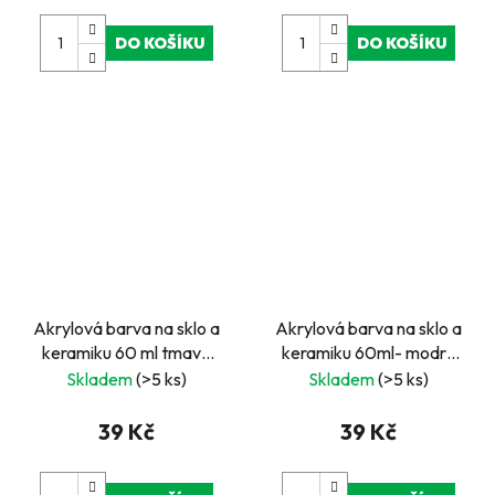
DO KOŠÍKU
DO KOŠÍKU
Akrylová barva na sklo a
Akrylová barva na sklo a
keramiku 60 ml tmavě
keramiku 60ml- modrá
modrá – Voděodolná bez
světlá
Skladem
(>5 ks)
Skladem
(>5 ks)
zapékání
39 Kč
39 Kč