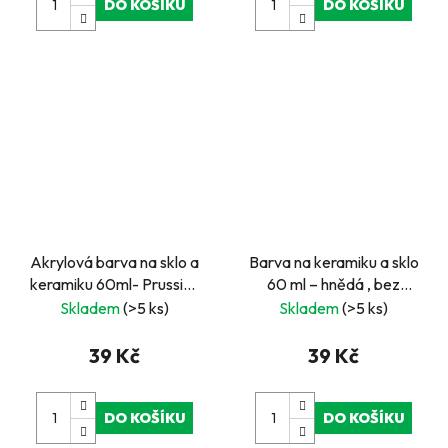
DO KOŠÍKU
DO KOŠÍKU
Akrylová barva na sklo a
Barva na keramiku a sklo
keramiku 60ml- Prussian
60 ml – hnědá , bez
blue, pruská modř
zapékání
Skladem
(>5 ks)
Skladem
(>5 ks)
39 Kč
39 Kč
DO KOŠÍKU
DO KOŠÍKU