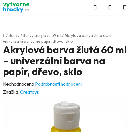
Přejít
Hledat
NÁKUP
na
KOŠÍK
obsah
Domů
/
Barvy
/
Barvy akrylové 59 ml
/
Akrylová barva žlutá 60 ml –
univerzální barva na papír, dřevo, sklo
Akrylová barva žlutá 60 ml
– univerzální barva na
papír, dřevo, sklo
Průměrné
Neohodnoceno
Podrobnosti hodnocení
hodnocení
Značka:
Creatoys
produktu
je
0,0
z
5