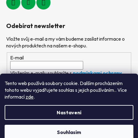
Odebírat newsletter
Vložte svůj e-mail a my vám budeme zasílat informace o
nových produktech na našem e-shopu.
E-mail
Vložením e-mailu souhlasíte s
podmínkami ochrany
osobních údajů
Tento web používá soubory cookie. Dalším procházením
tohoto webu vyjadřujete souhlas s jejich používáním.. Více
PŘIHLÁSIT SE
informací
zde
.
Nastavení
Vytvořil Shoptet
&
PekneWeby
Souhlasím
Copyright 2026
Výtvarné hračky
. Všechna práva