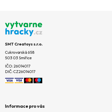
Z
á
p
a
t
SMT Creatoys s.r.o.
í
Cukrovarská 658
503 03 Smiřice
IČO: 26014017
DIČ: CZ26014017
Informace pro vás