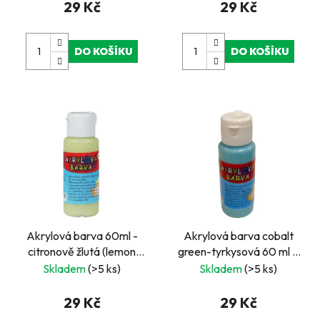
29 Kč
29 Kč
DO KOŠÍKU
DO KOŠÍKU
Akrylová barva 60ml -
Akrylová barva cobalt
citronově žlutá (lemon
green-tyrkysová 60 ml –
yellow)
univerzální barva na
Skladem
(>5 ks)
Skladem
(>5 ks)
papír, dřevo i plátno
29 Kč
29 Kč