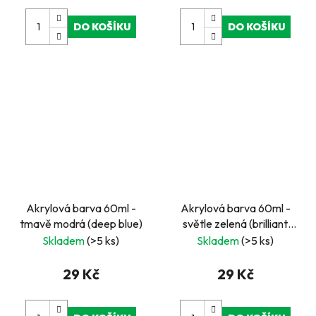
DO KOŠÍKU
DO KOŠÍKU
Akrylová barva 60ml -
Akrylová barva 60ml -
tmavě modrá (deep blue)
světle zelená (brilliant
green)
Skladem
(>5 ks)
Skladem
(>5 ks)
29 Kč
29 Kč