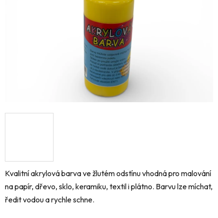
hvězdiček.
Kvalitní akrylová barva ve žlutém odstínu vhodná pro malování
na papír, dřevo, sklo, keramiku, textil i plátno. Barvu lze míchat,
ředit vodou a rychle schne.